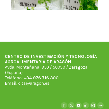
CENTRO DE INVESTIGACIÓN Y TECNOLOGÍA
AGROALIMENTARIA DE ARAGÓN
Avda. Montañana, 930 / 50059 / Zaragoza
(España)
Teléfono:
+34 976 716 300
·
Email:
cita@aragon.es
Find us on:
Facebook
X
YouTube
Linkedin
Instagra
Soun