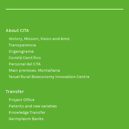
page
page
page
page
page
page
opens
opens
opens
opens
opens
open
in
in
in
in
in
in
new
new
new
new
new
new
About CITA
window
window
window
window
window
wind
History, Mission, Vision and Aims
Transparencia
Organigrama
Comité Científico
Personal del CITA
Main premises. Montañana
Teruel Rural Bioeconomy Innovation Centre
Transfer
Project Office
Patents and new varieties
Knowledge Transfer
Germplasm Banks