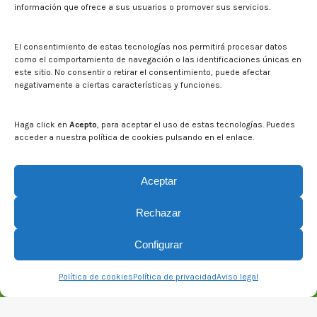
información que ofrece a sus usuarios o promover sus servicios.
Noticias
Eventos
El CITA en los medios de comunicación
El consentimiento de estas tecnologías nos permitirá procesar datos
Corporate Identity
como el comportamiento de navegación o las identificaciones únicas en
Boletín electrónico cita2
este sitio. No consentir o retirar el consentimiento, puede afectar
negativamente a ciertas características y funciones.
Contact
Mapa del sitio web
Haga click en
Acepto
, para aceptar el uso de estas tecnologías. Puedes
acceder a nuestra política de cookies pulsando en el enlace.
Search on CITA website
Search:
Aceptar
Rechazar
Configurar
Política de cookies
Política de privacidad
Aviso legal
© CITA Aragón - 2026. Todos los derechos reservados.
Legal