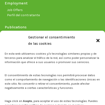
Employment
Job Offers
Perfil del contratante
Publications
Plan Estratégico 2021-2026
Gestionar el consentimiento
Memorias corporativas
de las cookies
Biblioteca. Repositorio CITAREA
En esta web utilizamos cookies y/o tecnologías similares propias y de
Press
terceros para analizar el tráfico de la red, así como poder personalizar la
información que ofrece a sus usuarios o promover sus servicios.
Noticias
Eventos
El CITA en los medios de comunicación
El consentimiento de estas tecnologías nos permitirá procesar datos
Corporate Identity
como el comportamiento de navegación o las identificaciones únicas en
Boletín electrónico cita2
este sitio. No consentir o retirar el consentimiento, puede afectar
negativamente a ciertas características y funciones.
Contact
Mapa del sitio web
Haga click en
Acepto
, para aceptar el uso de estas tecnologías. Puedes