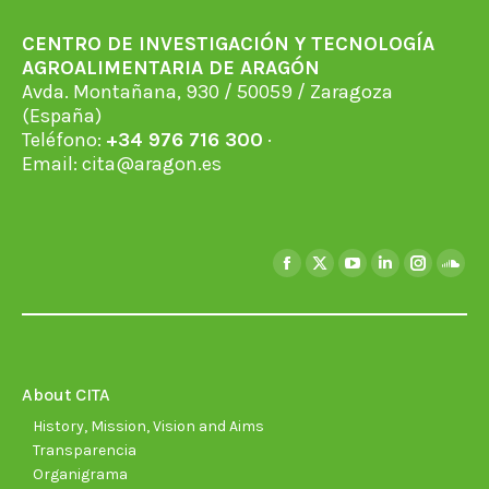
CENTRO DE INVESTIGACIÓN Y TECNOLOGÍA
AGROALIMENTARIA DE ARAGÓN
Avda. Montañana, 930 / 50059 / Zaragoza
(España)
Teléfono:
+34 976 716 300
·
Email:
cita@aragon.es
Find us on:
Facebook
X
YouTube
Linkedin
Instagra
Soun
page
page
page
page
page
page
opens
opens
opens
opens
opens
open
in
in
in
in
in
in
new
new
new
new
new
new
About CITA
window
window
window
window
window
wind
History, Mission, Vision and Aims
Transparencia
Organigrama