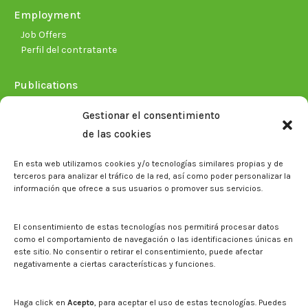
Employment
Job Offers
Perfil del contratante
Publications
Plan Estratégico 2021-2026
Gestionar el consentimiento
Memorias corporativas
de las cookies
Biblioteca. Repositorio CITAREA
En esta web utilizamos cookies y/o tecnologías similares propias y de
Press
terceros para analizar el tráfico de la red, así como poder personalizar la
información que ofrece a sus usuarios o promover sus servicios.
Noticias
Eventos
El CITA en los medios de comunicación
El consentimiento de estas tecnologías nos permitirá procesar datos
Corporate Identity
como el comportamiento de navegación o las identificaciones únicas en
Boletín electrónico cita2
este sitio. No consentir o retirar el consentimiento, puede afectar
negativamente a ciertas características y funciones.
Contact
Mapa del sitio web
Haga click en
Acepto
, para aceptar el uso de estas tecnologías. Puedes