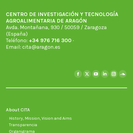
CENTRO DE INVESTIGACIÓN Y TECNOLOGÍA
AGROALIMENTARIA DE ARAGÓN
Avda. Montañana, 930 / 50059 / Zaragoza
(España)
Teléfono:
+34 976 716 300
·
Email:
cita@aragon.es
Find us on:
Facebook
X
YouTube
Linkedin
Instagra
Soun
page
page
page
page
page
page
opens
opens
opens
opens
opens
open
in
in
in
in
in
in
new
new
new
new
new
new
About CITA
window
window
window
window
window
wind
History, Mission, Vision and Aims
Transparencia
Organigrama