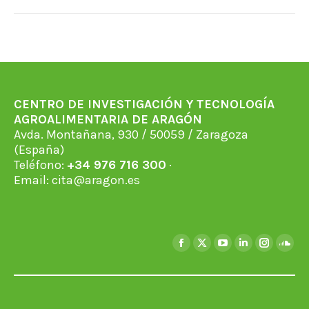
CENTRO DE INVESTIGACIÓN Y TECNOLOGÍA
AGROALIMENTARIA DE ARAGÓN
Avda. Montañana, 930 / 50059 / Zaragoza
(España)
Teléfono:
+34 976 716 300
·
Email:
cita@aragon.es
Find us on:
Facebook
X
YouTube
Linkedin
Instagra
Soun
page
page
page
page
page
page
opens
opens
opens
opens
opens
open
in
in
in
in
in
in