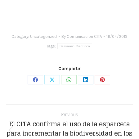
Category:
Uncategorized
By
Comunicacion CITA
16/04/2019
Tags:
Seminario Científico
Compartir
Share
Share
Share
Share
Share
on
on
on
on
on
Facebook
X
WhatsApp
LinkedIn
Pinterest
Post
PREVIOUS
navigation
El CITA confirma el uso de la esparceta
para incrementar la biodiversidad en los
Previous