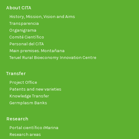
new
new
new
new
new
new
About CITA
window
window
window
window
window
wind
History, Mission, Vision and Aims
Transparencia
Organigrama
Comité Científico
Personal del CITA
Main premises. Montañana
Teruel Rural Bioeconomy Innovation Centre
Transfer
Project Office
Patents and new varieties
Knowledge Transfer
Germplasm Banks
Research
Portal científico iMarina
Research areas