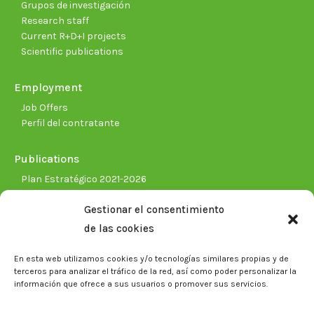
Grupos de investigación
Research staff
Current R+D+I projects
Scientific publications
Employment
Job Offers
Perfil del contratante
Publications
Plan Estratégico 2021-2026
Memorias corporativas
Gestionar el consentimiento
Biblioteca. Repositorio CITAREA
de las cookies
Press
En esta web utilizamos cookies y/o tecnologías similares propias y de
Noticias
terceros para analizar el tráfico de la red, así como poder personalizar la
Eventos
información que ofrece a sus usuarios o promover sus servicios.
El CITA en los medios de comunicación
Corporate Identity