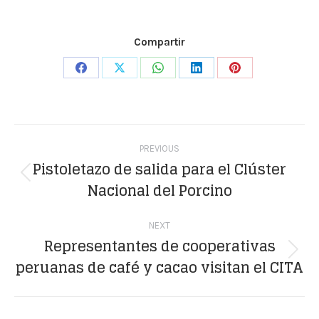
Compartir
Share
Share
Share
Share
Share
on
on
on
on
on
Facebook
X
WhatsApp
LinkedIn
Pinterest
Post
PREVIOUS
navigation
Pistoletazo de salida para el Clúster
Previous
Nacional del Porcino
post:
NEXT
Representantes de cooperativas
Next
peruanas de café y cacao visitan el CITA
post: