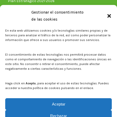
Plan Estratégico 2021-2026
Memorias corporativas
Gestionar el consentimiento
Biblioteca. Repositorio CITAREA
de las cookies
Press
En esta web utilizamos cookies y/o tecnologías similares propias y de
Noticias
terceros para analizar el tráfico de la red, así como poder personalizar la
Eventos
información que ofrece a sus usuarios o promover sus servicios.
El CITA en los medios de comunicación
Corporate Identity
El consentimiento de estas tecnologías nos permitirá procesar datos
Boletín electrónico cita2
como el comportamiento de navegación o las identificaciones únicas en
este sitio. No consentir o retirar el consentimiento, puede afectar
negativamente a ciertas características y funciones.
Contact
Mapa del sitio web
Haga click en
Acepto
, para aceptar el uso de estas tecnologías. Puedes
acceder a nuestra política de cookies pulsando en el enlace.
Search on CITA website
Search:
Aceptar
Rechazar