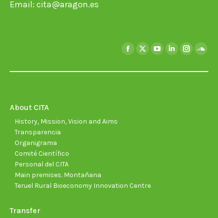
Email:
cita@aragon.es
Find us on:
Facebook
X
YouTube
Linkedin
Instagra
Soun
page
page
page
page
page
page
opens
opens
opens
opens
opens
open
in
in
in
in
in
in
new
new
new
new
new
new
About CITA
window
window
window
window
window
wind
History, Mission, Vision and Aims
Transparencia
Organigrama
Comité Científico
Personal del CITA
Main premises. Montañana
Teruel Rural Bioeconomy Innovation Centre
Transfer