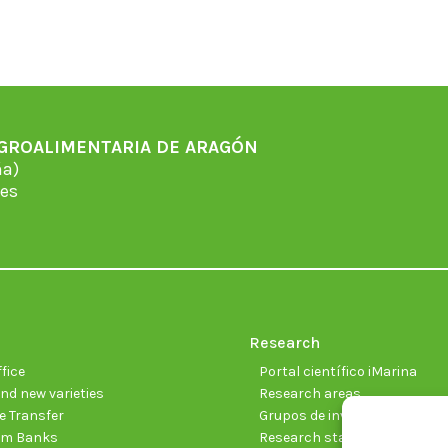
AGROALIMENTARIA DE ARAGÓN
̃a)
es
Research
fice
Portal científico iMarina
nd new varieties
Research areas
 Transfer
Grupos de investigación
sm Banks
Research staff