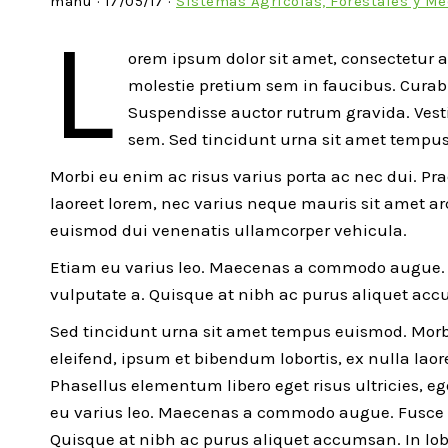
manu · 17/05/17 ·
Sistemas Agrícolas, Forestales y M
L
orem ipsum dolor sit amet, consectetur a
molestie pretium sem in faucibus. Cura
Suspendisse auctor rutrum gravida. Vesti
sem. Sed tincidunt urna sit amet tempu
Morbi eu enim ac risus varius porta ac nec dui. Pr
laoreet lorem, nec varius neque mauris sit amet arc
euismod dui venenatis ullamcorper vehicula.
Etiam eu varius leo. Maecenas a commodo augue. F
vulputate a. Quisque at nibh ac purus aliquet accum
Sed tincidunt urna sit amet tempus euismod. Morbi
eleifend, ipsum et bibendum lobortis, ex nulla lao
Phasellus elementum libero eget risus ultricies, 
eu varius leo. Maecenas a commodo augue. Fusce l
Quisque at nibh ac purus aliquet accumsan. In lobor