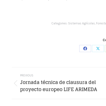
Categories:
Sistemas Agrícolas, Forest
C
Share
Shar
on
on
Facebook
X
Post
PREVIOUS
navigation
Jornada técnica de clausura del
Previous
proyecto europeo LIFE ARIMEDA
post: