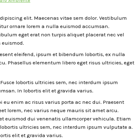
edio Ambiente
dipiscing elit. Maecenas vitae sem dolor. Vestibulum
bitur ornare lorem a nulla euismod accumsan.
bulum eget erat non turpis aliquet placerat nec vel
s euismod.
aesent eleifend, ipsum et bibendum lobortis, ex nulla
u. Phasellus elementum libero eget risus ultricies, eget
usce lobortis ultricies sem, nec interdum ipsum
san. In lobortis elit et gravida varius.
 eu enim ac risus varius porta ac nec dui. Praesent
reet lorem, nec varius neque mauris sit amet arcu.
eget euismod dui venenatis ullamcorper vehicula. Etiam
obortis ultricies sem, nec interdum ipsum vulputate a.
tis elit et gravida varius.