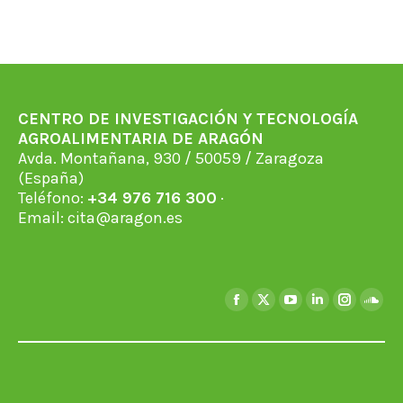
on
on
on
on
on
Facebook
X
WhatsApp
LinkedIn
Pinterest
CENTRO DE INVESTIGACIÓN Y TECNOLOGÍA
AGROALIMENTARIA DE ARAGÓN
Avda. Montañana, 930 / 50059 / Zaragoza
(España)
Teléfono:
+34 976 716 300
·
Email:
cita@aragon.es
Find us on:
Facebook
X
YouTube
Linkedin
Instagra
Soun
page
page
page
page
page
page
opens
opens
opens
opens
opens
open
in
in
in
in
in
in