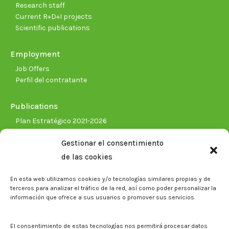
Research staff
Current R+D+I projects
Scientific publications
Employment
Job Offers
Perfil del contratante
Publications
Plan Estratégico 2021-2026
Memorias corporativas
Gestionar el consentimiento
Biblioteca. Repositorio CITAREA
de las cookies
Press
En esta web utilizamos cookies y/o tecnologías similares propias y de
Noticias
terceros para analizar el tráfico de la red, así como poder personalizar la
Eventos
información que ofrece a sus usuarios o promover sus servicios.
El CITA en los medios de comunicación
Corporate Identity
El consentimiento de estas tecnologías nos permitirá procesar datos