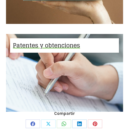
Patentes y obtenciones
Compartir
Share
Share
Share
Share
Share