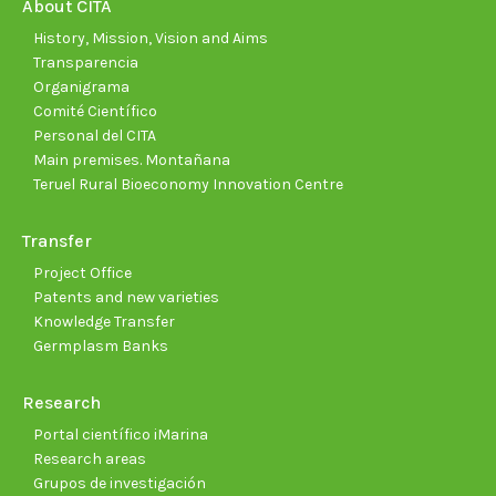
new
new
new
new
new
new
About CITA
window
window
window
window
window
wind
History, Mission, Vision and Aims
Transparencia
Organigrama
Comité Científico
Personal del CITA
Main premises. Montañana
Teruel Rural Bioeconomy Innovation Centre
Transfer
Project Office
Patents and new varieties
Knowledge Transfer
Germplasm Banks
Research
Portal científico iMarina
Research areas
Grupos de investigación