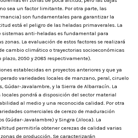
blemas en zonas de poca altitud, pero las bajas
 sea un factor limitante. Por otra parte, las
rmancia) son fundamentales para garantizar la
itud está el peligro de las heladas primaverales. La
de sistemas anti-heladas es fundamental para
as zonas. La evaluación de estos factores se realizará
 de cambio climático o trayectorias socioeconómicas
o plazo, 2050 y 2085 respectivamente).
ciones establecidas en proyectos anteriores y que ya
uperado variedades locales de manzano, peral, ciruelo
, Gúdar-Javalambre, y la Sierra de Albarracín. La
 locales pondrá a disposición del sector material
bilidad al medio y una reconocida calidad. Por otra
 variedades comerciales de cerezo de maduración
os (Gúdar-Javalambre) y Singra (Jiloca). La
titud permitiría obtener cerezas de calidad varias
 zonas de producción. Se caracterizarán