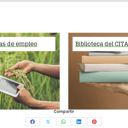
as de empleo
Biblioteca del CIT
Compartir
Share
Share
Share
Share
Share