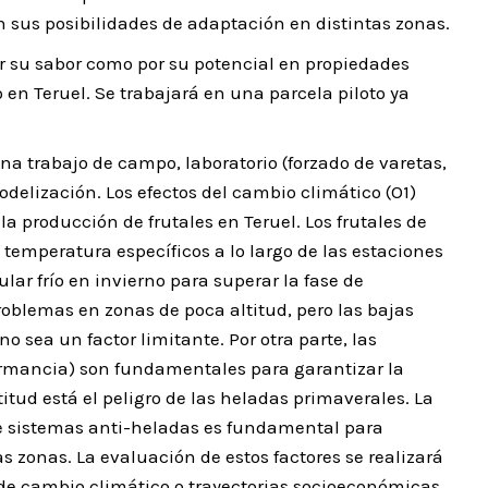
sus posibilidades de adaptación en distintas zonas.
r su sabor como por su potencial en propiedades
 en Teruel. Se trabajará en una parcela piloto ya
na trabajo de campo, laboratorio (forzado de varetas,
odelización. Los efectos del cambio climático (O1)
 producción de frutales en Teruel. Los frutales de
emperatura específicos a lo largo de las estaciones
ular frío en invierno para superar la fase de
blemas en zonas de poca altitud, pero las bajas
 sea un factor limitante. Por otra parte, las
rmancia) son fundamentales para garantizar la
itud está el peligro de las heladas primaverales. La
de sistemas anti-heladas es fundamental para
as zonas. La evaluación de estos factores se realizará
 de cambio climático o trayectorias socioeconómicas