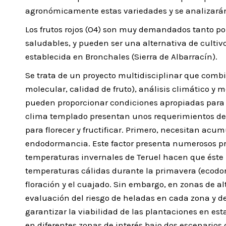
agronómicamente estas variedades y se analizarán 
Los frutos rojos (O4) son muy demandados tanto po
saludables, y pueden ser una alternativa de cultivo
establecida en Bronchales (Sierra de Albarracín).
Se trata de un proyecto multidisciplinar que combi
molecular, calidad de fruto), análisis climático y m
pueden proporcionar condiciones apropiadas para la
clima templado presentan unos requerimientos de t
para florecer y fructificar. Primero, necesitan acum
endodormancia. Este factor presenta numerosos pro
temperaturas invernales de Teruel hacen que éste no
temperaturas cálidas durante la primavera (ecodo
floración y el cuajado. Sin embargo, en zonas de alt
evaluación del riesgo de heladas en cada zona y 
garantizar la viabilidad de las plantaciones en est
en diferentes zonas de interés bajo dos escenarios