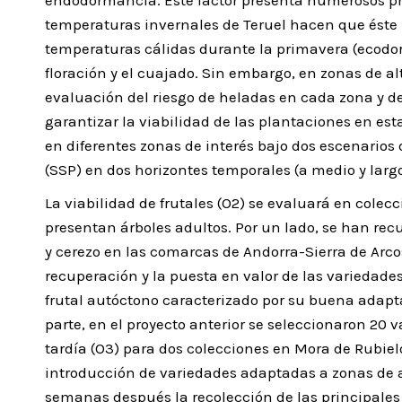
endodormancia. Este factor presenta numerosos pro
temperaturas invernales de Teruel hacen que éste no
temperaturas cálidas durante la primavera (ecodo
floración y el cuajado. Sin embargo, en zonas de alt
evaluación del riesgo de heladas en cada zona y 
garantizar la viabilidad de las plantaciones en est
en diferentes zonas de interés bajo dos escenarios
(SSP) en dos horizontes temporales (a medio y larg
La viabilidad de frutales (O2) se evaluará en colec
presentan árboles adultos. Por un lado, se han rec
y cerezo en las comarcas de Andorra-Sierra de Arcos
recuperación y la puesta en valor de las variedades
frutal autóctono caracterizado por su buena adapta
parte, en el proyecto anterior se seleccionaron 20
tardía (O3) para dos colecciones en Mora de Rubiel
introducción de variedades adaptadas a zonas de al
semanas después la recolección de las principales