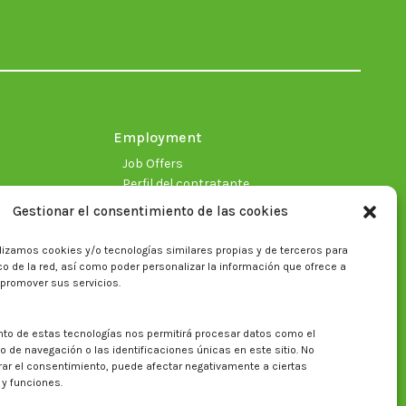
opens
opens
opens
opens
opens
opens
in
in
in
in
in
in
new
new
new
new
new
new
window
window
window
window
window
window
Employment
Job Offers
Perfil del contratante
Gestionar el consentimiento de las cookies
lizamos cookies y/o tecnologías similares propias y de terceros para
fico de la red, así como poder personalizar la información que ofrece a
 promover sus servicios.
nto de estas tecnologías nos permitirá procesar datos como el
Search on CITA website
de navegación o las identificaciones únicas en este sitio. No
irar el consentimiento, puede afectar negativamente a ciertas
Search:
 y funciones.