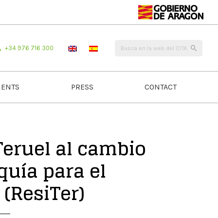
+34 976 716 300
ENTS
PRESS
CONTACT
 Teruel al cambio
quía para el
 (ResiTer)