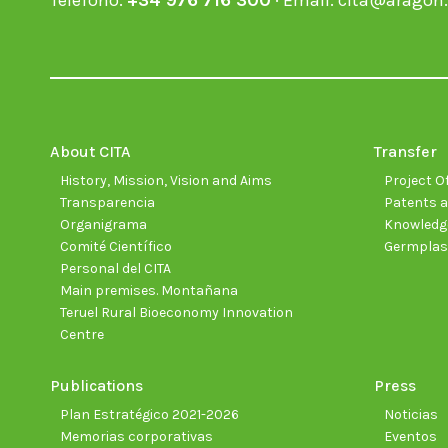
Teléfono:
+34 976 716 300
· Email:
cita@aragon.
About CITA
Transfer
History, Mission, Vision and Aims
Project Of
Transparencia
Patents a
Organigrama
Knowledge
Comité Científico
Germpla
Personal del CITA
Main premises. Montañana
Teruel Rural Bioeconomy Innovation
Centre
Publications
Press
Plan Estratégico 2021-2026
Noticias
Memorias corporativas
Eventos