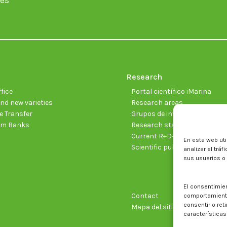
es
Research
fice
Portal científico iMarina
nd new varieties
Research areas
 Transfer
Grupos de investigación
sm Banks
Research staff
Current R+D+I projects
En esta web uti
Scientific publications
analizar el trá
sus usuarios o
El consentimie
Contact
comportamiento 
consentir o ret
Mapa del sitio web
características