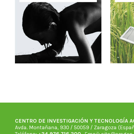
CENTRO DE INVESTIGACIÓN Y TECNOLOGÍA 
Avda. Montañana, 930 / 50059 / Zaragoza (Espan