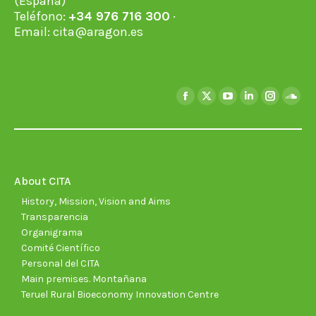
(España)
Teléfono:
+34 976 716 300
·
Email:
cita@aragon.es
Find us on:
Facebook
X
YouTube
Linkedin
Instagra
Soun
page
page
page
page
page
page
opens
opens
opens
opens
opens
open
in
in
in
in
in
in
new
new
new
new
new
new
About CITA
window
window
window
window
window
wind
History, Mission, Vision and Aims
Transparencia
Organigrama
Comité Científico
Personal del CITA
Main premises. Montañana
Teruel Rural Bioeconomy Innovation Centre