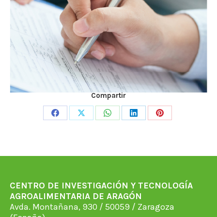
Compartir
Share
Share
Share
Share
Share
on
on
on
on
on
Facebook
X
WhatsApp
LinkedIn
Pinterest
CENTRO DE INVESTIGACIÓN Y TECNOLOGÍA
AGROALIMENTARIA DE ARAGÓN
Avda. Montañana, 930 / 50059 / Zaragoza