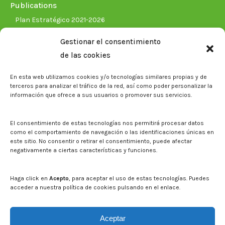
Publications
Plan Estratégico 2021-2026
Memorias corporativas
Gestionar el consentimiento
Biblioteca. Repositorio CITAREA
de las cookies
Press
En esta web utilizamos cookies y/o tecnologías similares propias y de
Noticias
terceros para analizar el tráfico de la red, así como poder personalizar la
Eventos
información que ofrece a sus usuarios o promover sus servicios.
El CITA en los medios de comunicación
Corporate Identity
El consentimiento de estas tecnologías nos permitirá procesar datos
Boletín electrónico cita2
como el comportamiento de navegación o las identificaciones únicas en
este sitio. No consentir o retirar el consentimiento, puede afectar
negativamente a ciertas características y funciones.
Contact
Mapa del sitio web
Haga click en
Acepto
, para aceptar el uso de estas tecnologías. Puedes
acceder a nuestra política de cookies pulsando en el enlace.
Search on CITA website
Search:
Aceptar