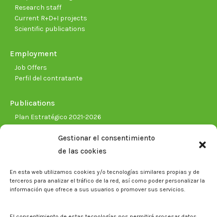
Research staff
Current R+D+I projects
Scientific publications
Employment
Job Offers
Perfil del contratante
Publications
Plan Estratégico 2021-2026
Memorias corporativas
Gestionar el consentimiento
Biblioteca. Repositorio CITAREA
de las cookies
Press
En esta web utilizamos cookies y/o tecnologías similares propias y de
Noticias
terceros para analizar el tráfico de la red, así como poder personalizar la
Eventos
información que ofrece a sus usuarios o promover sus servicios.
El CITA en los medios de comunicación
Corporate Identity
El consentimiento de estas tecnologías nos permitirá procesar datos