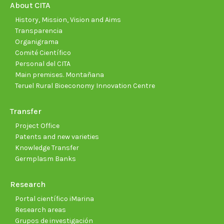
new
new
new
new
new
new
About CITA
window
window
window
window
window
wind
History, Mission, Vision and Aims
Transparencia
Organigrama
Comité Científico
Personal del CITA
Main premises. Montañana
Teruel Rural Bioeconomy Innovation Centre
Transfer
Project Office
Patents and new varieties
Knowledge Transfer
Germplasm Banks
Research
Portal científico iMarina
Research areas
Grupos de investigación