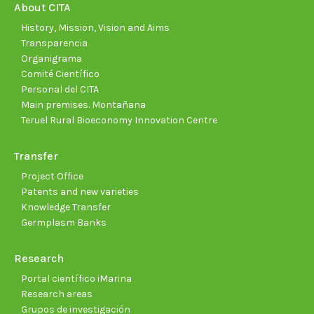
new
new
new
new
new
new
About CITA
window
window
window
window
window
wind
History, Mission, Vision and Aims
Transparencia
Organigrama
Comité Científico
Personal del CITA
Main premises. Montañana
Teruel Rural Bioeconomy Innovation Centre
Transfer
Project Office
Patents and new varieties
Knowledge Transfer
Germplasm Banks
Research
Portal científico iMarina
Research areas
Grupos de investigación