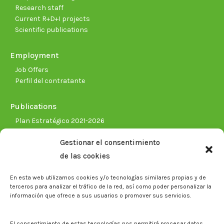
Research staff
Current R+D+I projects
Scientific publications
Employment
Job Offers
Perfil del contratante
Publications
Plan Estratégico 2021-2026
Memorias corporativas
Gestionar el consentimiento
Biblioteca. Repositorio CITAREA
de las cookies
Press
En esta web utilizamos cookies y/o tecnologías similares propias y de
Noticias
terceros para analizar el tráfico de la red, así como poder personalizar la
Eventos
información que ofrece a sus usuarios o promover sus servicios.
El CITA en los medios de comunicación
Corporate Identity
El consentimiento de estas tecnologías nos permitirá procesar datos