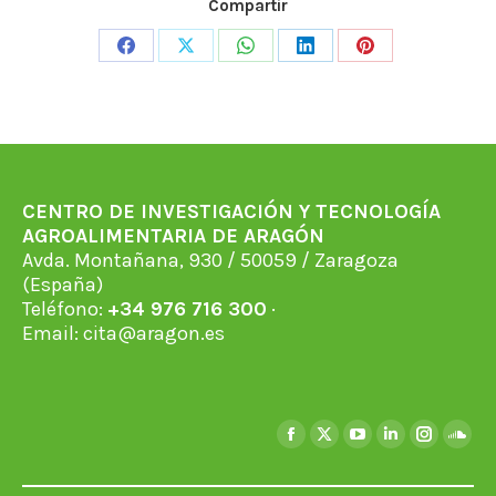
Compartir
Share
Share
Share
Share
Share
on
on
on
on
on
Facebook
X
WhatsApp
LinkedIn
Pinterest
CENTRO DE INVESTIGACIÓN Y TECNOLOGÍA
AGROALIMENTARIA DE ARAGÓN
Avda. Montañana, 930 / 50059 / Zaragoza
(España)
Teléfono:
+34 976 716 300
·
Email:
cita@aragon.es
Find us on:
Facebook
X
YouTube
Linkedin
Instagra
Soun
page
page
page
page
page
page