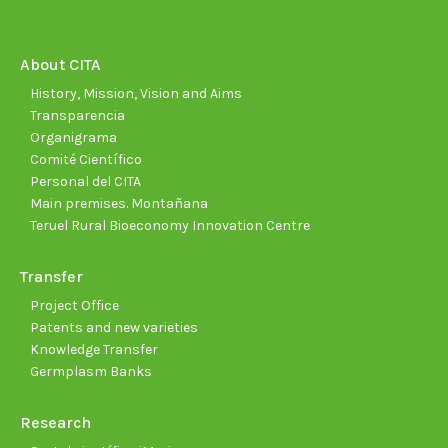
opens
opens
opens
opens
opens
open
in
in
in
in
in
in
new
new
new
new
new
new
About CITA
window
window
window
window
window
wind
History, Mission, Vision and Aims
Transparencia
Organigrama
Comité Científico
Personal del CITA
Main premises. Montañana
Teruel Rural Bioeconomy Innovation Centre
Transfer
Project Office
Patents and new varieties
Knowledge Transfer
Germplasm Banks
Research