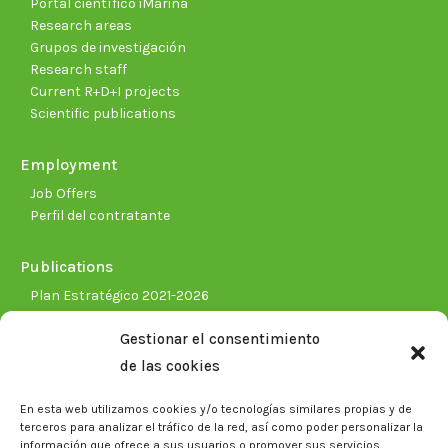
Portal científico iMarina
Research areas
Grupos de investigación
Research staff
Current R+D+I projects
Scientific publications
Employment
Job Offers
Perfil del contratante
Publications
Plan Estratégico 2021-2026
Memorias corporativas
Gestionar el consentimiento
Biblioteca. Repositorio CITAREA
de las cookies
Press
En esta web utilizamos cookies y/o tecnologías similares propias y de
Noticias
terceros para analizar el tráfico de la red, así como poder personalizar la
Eventos
información que ofrece a sus usuarios o promover sus servicios.