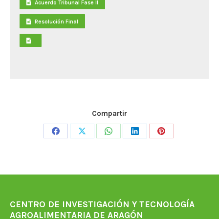
Acuerdo Tribunal Fase II
Resolución Final
Compartir
Share
Share
Share
Share
Share
on
on
on
on
on
Facebook
X
WhatsApp
LinkedIn
Pinterest
CENTRO DE INVESTIGACIÓN Y TECNOLOGÍA
AGROALIMENTARIA DE ARAGÓN