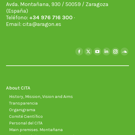
Avda. Montañana, 930 / 50059 / Zaragoza
(España)
Teléfono:
+34 976 716 300
·
Email:
cita@aragon.es
Find us on:
Facebook
X
YouTube
Linkedin
Instagra
Soun
page
page
page
page
page
page
opens
opens
opens
opens
opens
open
in
in
in
in
in
in
new
new
new
new
new
new
About CITA
window
window
window
window
window
wind
History, Mission, Vision and Aims
Transparencia
Organigrama
Comité Científico
Personal del CITA
Main premises. Montañana