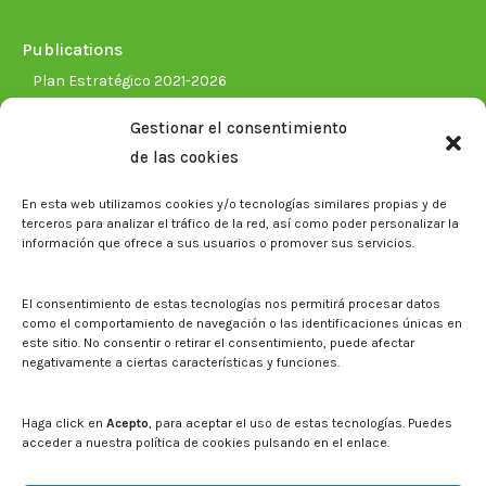
Publications
Plan Estratégico 2021-2026
Memorias corporativas
Gestionar el consentimiento
Biblioteca. Repositorio CITAREA
de las cookies
Press
En esta web utilizamos cookies y/o tecnologías similares propias y de
Noticias
terceros para analizar el tráfico de la red, así como poder personalizar la
Eventos
información que ofrece a sus usuarios o promover sus servicios.
El CITA en los medios de comunicación
Corporate Identity
El consentimiento de estas tecnologías nos permitirá procesar datos
Boletín electrónico cita2
como el comportamiento de navegación o las identificaciones únicas en
este sitio. No consentir o retirar el consentimiento, puede afectar
negativamente a ciertas características y funciones.
Contact
Mapa del sitio web
Haga click en
Acepto
, para aceptar el uso de estas tecnologías. Puedes
acceder a nuestra política de cookies pulsando en el enlace.
Search on CITA website
Search: