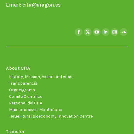
Email:
cita@aragon.es
Find us on:
Facebook
X
YouTube
Linkedin
Instagra
Soun
page
page
page
page
page
page
opens
opens
opens
opens
opens
open
in
in
in
in
in
in
new
new
new
new
new
new
About CITA
window
window
window
window
window
wind
History, Mission, Vision and Aims
Transparencia
Organigrama
Comité Científico
Personal del CITA
Main premises. Montañana
Teruel Rural Bioeconomy Innovation Centre
Transfer