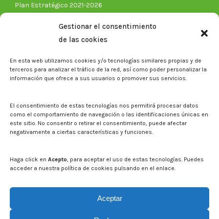
Plan Estratégico 2021-2026
Memorias corporativas
Gestionar el consentimiento
Biblioteca. Repositorio CITAREA
de las cookies
Press
En esta web utilizamos cookies y/o tecnologías similares propias y de
Noticias
terceros para analizar el tráfico de la red, así como poder personalizar la
Eventos
información que ofrece a sus usuarios o promover sus servicios.
El CITA en los medios de comunicación
Corporate Identity
El consentimiento de estas tecnologías nos permitirá procesar datos
Boletín electrónico cita2
como el comportamiento de navegación o las identificaciones únicas en
este sitio. No consentir o retirar el consentimiento, puede afectar
negativamente a ciertas características y funciones.
Contact
Mapa del sitio web
Haga click en
Acepto
, para aceptar el uso de estas tecnologías. Puedes
acceder a nuestra política de cookies pulsando en el enlace.
Search on CITA website
Search:
Aceptar