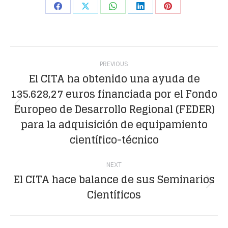
Share
Share
Share
Share
Share
on
on
on
on
on
Facebook
X
WhatsApp
LinkedIn
Pinterest
Post
PREVIOUS
navigation
El CITA ha obtenido una ayuda de
135.628,27 euros financiada por el Fondo
Europeo de Desarrollo Regional (FEDER)
Previous
para la adquisición de equipamiento
post:
científico-técnico
NEXT
El CITA hace balance de sus Seminarios
Next
Científicos
post: