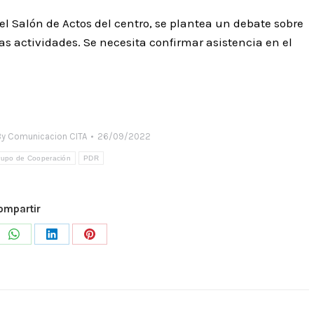
n el Salón de Actos del centro, se plantea un debate sobre
as actividades. Se necesita confirmar asistencia en el
By
Comunicacion CITA
26/09/2022
rupo de Cooperación
PDR
ompartir
e
Share
Share
Share
on
on
on
WhatsApp
LinkedIn
Pinterest