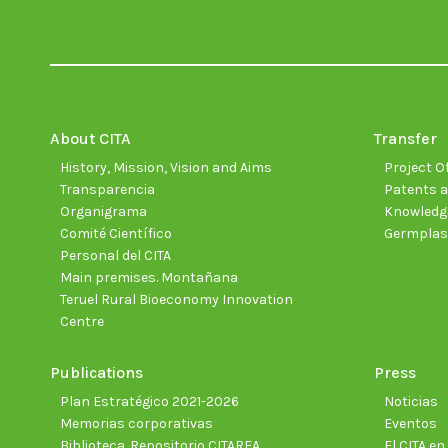
About CITA
Transfer
History, Mission, Vision and Aims
Project Of
Transparencia
Patents a
Organigrama
Knowledge
Comité Científico
Germpla
Personal del CITA
Main premises. Montañana
Teruel Rural Bioeconomy Innovation
Centre
Publications
Press
Plan Estratégico 2021-2026
Noticias
Memorias corporativas
Eventos
Biblioteca. Repositorio CITAREA
El CITA e