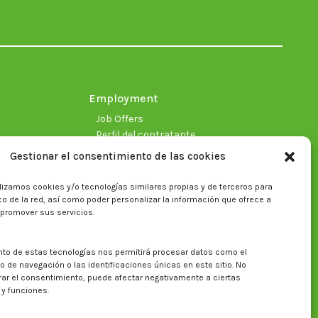
opens
opens
opens
opens
opens
opens
in
in
in
in
in
in
new
new
new
new
new
new
window
window
window
window
window
window
Employment
Job Offers
Perfil del contratante
Gestionar el consentimiento de las cookies
lizamos cookies y/o tecnologías similares propias y de terceros para
fico de la red, así como poder personalizar la información que ofrece a
 promover sus servicios.
nto de estas tecnologías nos permitirá procesar datos como el
Search on CITA website
de navegación o las identificaciones únicas en este sitio. No
irar el consentimiento, puede afectar negativamente a ciertas
Search:
 y funciones.