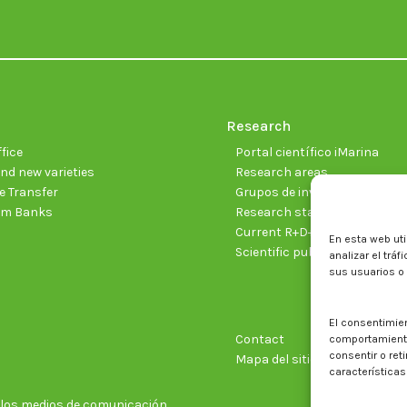
Research
fice
Portal científico iMarina
nd new varieties
Research areas
 Transfer
Grupos de investigación
sm Banks
Research staff
Current R+D+I projects
En esta web uti
Scientific publications
analizar el trá
sus usuarios o
El consentimie
Contact
comportamiento 
consentir o ret
Mapa del sitio web
características
n los medios de comunicación