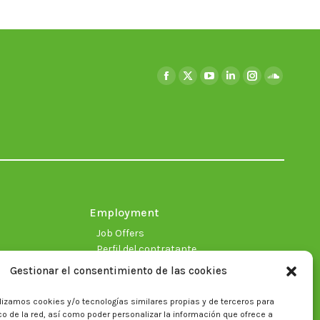
Find us on:
Facebook
X
YouTube
Linkedin
Instagram
SoundClo
page
page
page
page
page
page
opens
opens
opens
opens
opens
opens
in
in
in
in
in
in
new
new
new
new
new
new
window
window
window
window
window
window
Employment
Job Offers
Perfil del contratante
Gestionar el consentimiento de las cookies
lizamos cookies y/o tecnologías similares propias y de terceros para
fico de la red, así como poder personalizar la información que ofrece a