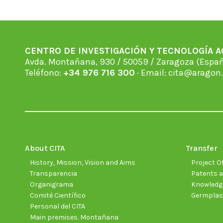
CENTRO DE INVESTIGACIÓN Y TECNOLOGÍA 
Avda. Montañana, 930 / 50059 / Zaragoza (Espan
Teléfono:
+34 976 716 300
· Email:
cita@aragon.
About CITA
Transfer
History, Mission, Vision and Aims
Project Of
Transparencia
Patents a
Organigrama
Knowledge
Comité Científico
Germpla
Personal del CITA
Main premises. Montañana