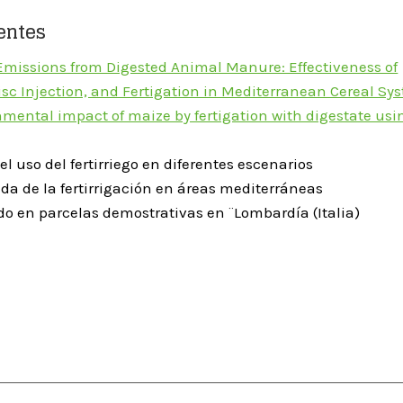
entes
issions from Digested Animal Manure: Effectiveness of
isc Injection, and Fertigation in Mediterranean Cereal Sy
mental impact of maize by fertigation with digestate usi
l uso del fertirriego en diferentes escenarios
vida de la fertirrigación en áreas mediterráneas
ido en parcelas demostrativas en ¨Lombardía (Italia)