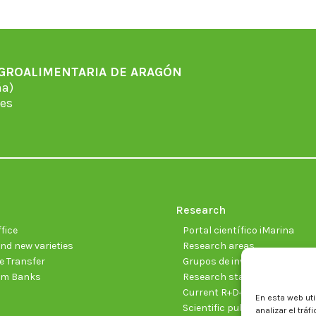
Facebook
X
WhatsApp
LinkedIn
Pinterest
AGROALIMENTARIA DE ARAGÓN
̃a)
es
Research
fice
Portal científico iMarina
nd new varieties
Research areas
 Transfer
Grupos de investigación
sm Banks
Research staff
Current R+D+I projects
En esta web uti
Scientific publications
analizar el trá