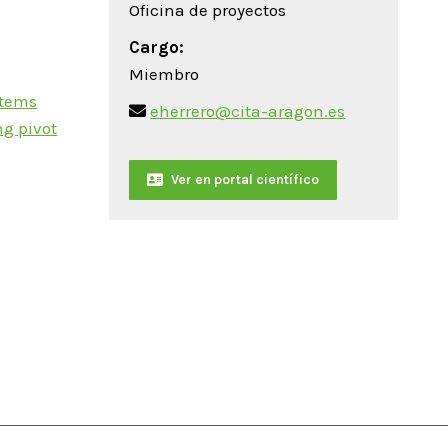
Oficina de proyectos
Cargo:
Miembro
stems
eherrero@cita-aragon.es
ng pivot
Ver en portal científico