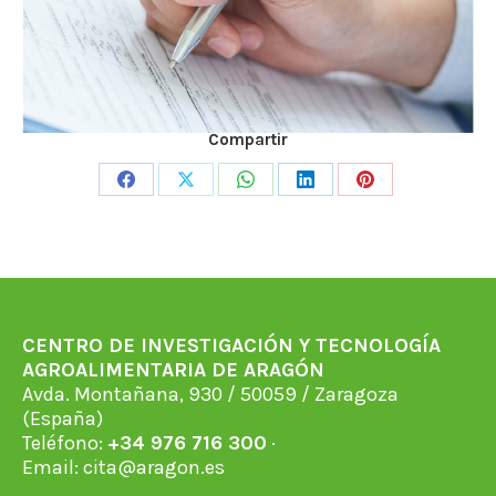
Compartir
Share
Share
Share
Share
Share
on
on
on
on
on
Facebook
X
WhatsApp
LinkedIn
Pinterest
CENTRO DE INVESTIGACIÓN Y TECNOLOGÍA
AGROALIMENTARIA DE ARAGÓN
Avda. Montañana, 930 / 50059 / Zaragoza
(España)
Teléfono:
+34 976 716 300
·
Email:
cita@aragon.es