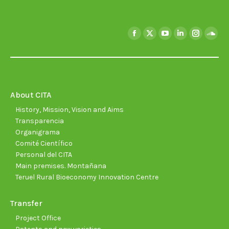
Find us on:
Facebook
X
YouTube
Linkedin
Instagra
Soun
page
page
page
page
page
page
opens
opens
opens
opens
opens
open
in
in
in
in
in
in
new
new
new
new
new
new
About CITA
window
window
window
window
window
wind
History, Mission, Vision and Aims
Transparencia
Organigrama
Comité Científico
Personal del CITA
Main premises. Montañana
Teruel Rural Bioeconomy Innovation Centre
Transfer
Project Office