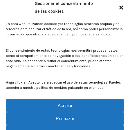
Gestionar el consentimiento
Biblioteca. Repositorio CITAREA
de las cookies
Press
En esta web utilizamos cookies y/o tecnologías similares propias y de
Noticias
terceros para analizar el tráfico de la red, así como poder personalizar la
Eventos
información que ofrece a sus usuarios o promover sus servicios.
El CITA en los medios de comunicación
Corporate Identity
El consentimiento de estas tecnologías nos permitirá procesar datos
Boletín electrónico cita2
como el comportamiento de navegación o las identificaciones únicas en
este sitio. No consentir o retirar el consentimiento, puede afectar
negativamente a ciertas características y funciones.
Contact
Mapa del sitio web
Haga click en
Acepto
, para aceptar el uso de estas tecnologías. Puedes
acceder a nuestra política de cookies pulsando en el enlace.
Search on CITA website
Search:
Aceptar
Rechazar