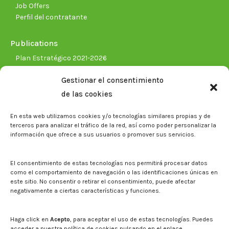
Job Offers
Perfil del contratante
Publications
Plan Estratégico 2021-2026
Memorias corporativas
Gestionar el consentimiento
Biblioteca. Repositorio CITAREA
de las cookies
Press
En esta web utilizamos cookies y/o tecnologías similares propias y de
Noticias
terceros para analizar el tráfico de la red, así como poder personalizar la
Eventos
información que ofrece a sus usuarios o promover sus servicios.
El CITA en los medios de comunicación
Corporate Identity
El consentimiento de estas tecnologías nos permitirá procesar datos
Boletín electrónico cita2
como el comportamiento de navegación o las identificaciones únicas en
este sitio. No consentir o retirar el consentimiento, puede afectar
negativamente a ciertas características y funciones.
Contact
Mapa del sitio web
Haga click en
Acepto
, para aceptar el uso de estas tecnologías. Puedes
acceder a nuestra política de cookies pulsando en el enlace.