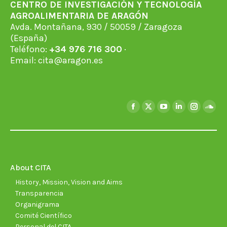
CENTRO DE INVESTIGACIÓN Y TECNOLOGÍA
AGROALIMENTARIA DE ARAGÓN
Avda. Montañana, 930 / 50059 / Zaragoza
(España)
Teléfono:
+34 976 716 300
·
Email:
cita@aragon.es
Find us on:
Facebook
X
YouTube
Linkedin
Instagra
Soun
page
page
page
page
page
page
opens
opens
opens
opens
opens
open
in
in
in
in
in
in
new
new
new
new
new
new
About CITA
window
window
window
window
window
wind
History, Mission, Vision and Aims
Transparencia
Organigrama
Comité Científico
Personal del CITA