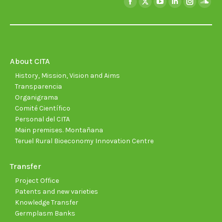
Facebook
X
YouTube
Linkedin
Instagra
Soun
page
page
page
page
page
page
opens
opens
opens
opens
opens
open
in
in
in
in
in
in
new
new
new
new
new
new
About CITA
window
window
window
window
window
wind
History, Mission, Vision and Aims
Transparencia
Organigrama
Comité Científico
Personal del CITA
Main premises. Montañana
Teruel Rural Bioeconomy Innovation Centre
Transfer
Project Office
Patents and new varieties
Knowledge Transfer
Germplasm Banks