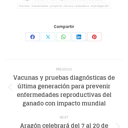
fuentes; manantiales; proyecto ciencia ciudadana; investigación
Compartir
Share
Share
Share
Share
Share
on
on
on
on
on
Facebook
X
WhatsApp
LinkedIn
Pinterest
Post
PREVIOUS
navigation
Vacunas y pruebas diagnósticas de
última generación para prevenir
Previous
enfermedades reproductivas del
post:
ganado con impacto mundial
NEXT
Aragón celebrará del 7 al 20 de