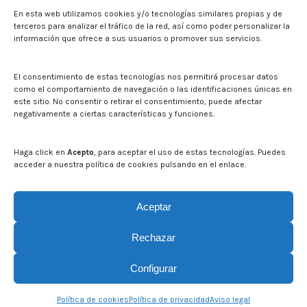
Press
En esta web utilizamos cookies y/o tecnologías similares propias y de
Noticias
terceros para analizar el tráfico de la red, así como poder personalizar la
Eventos
información que ofrece a sus usuarios o promover sus servicios.
El CITA en los medios de comunicación
Corporate Identity
El consentimiento de estas tecnologías nos permitirá procesar datos
Boletín electrónico cita2
como el comportamiento de navegación o las identificaciones únicas en
este sitio. No consentir o retirar el consentimiento, puede afectar
negativamente a ciertas características y funciones.
Contact
Mapa del sitio web
Haga click en
Acepto
, para aceptar el uso de estas tecnologías. Puedes
acceder a nuestra política de cookies pulsando en el enlace.
Search on CITA website
Search:
Aceptar
Rechazar
Configurar
© CITA Aragón - 2026. Todos los derechos reservados.
Política de cookies
Política de privacidad
Aviso legal
Legal