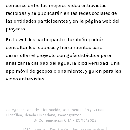
concurso entre las mejores video entrevistas
recibidas y se publicarán en las redes sociales de
las entidades participantes y en la página web del
proyecto.
En la web los participantes también podrán
consultar los recursos y herramientas para
desarrollar el proyecto con guía didáctica para
analizar la calidad del agua, la biodiversidad, una
app móvil de geoposicionamiento, y guion para las
video entrevistas.
Categories:
Área de Información, Documentación y Cultura
Científica
,
Ciencia Ciudadana
,
Uncategorized
By
Comunicacion CITA
29/10/2022
Tags:
ciencia
FuenAragón
fuentes y manantiales