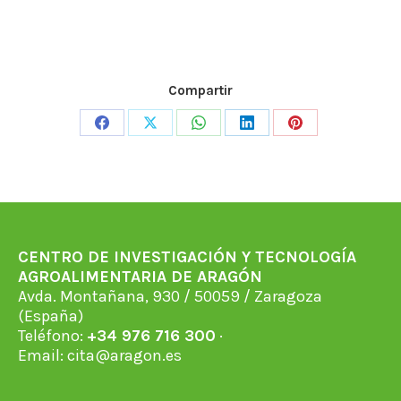
Compartir
Share
Share
Share
Share
Share
on
on
on
on
on
Facebook
X
WhatsApp
LinkedIn
Pinterest
CENTRO DE INVESTIGACIÓN Y TECNOLOGÍA
AGROALIMENTARIA DE ARAGÓN
Avda. Montañana, 930 / 50059 / Zaragoza
(España)
Teléfono:
+34 976 716 300
·
Email:
cita@aragon.es