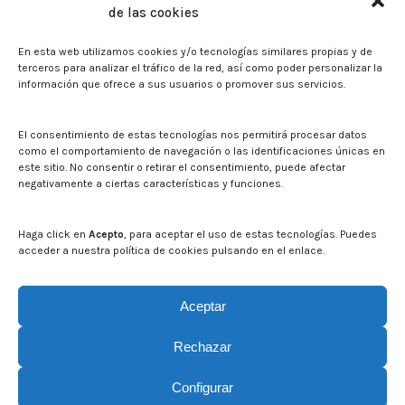
de las cookies
Press
En esta web utilizamos cookies y/o tecnologías similares propias y de
Noticias
terceros para analizar el tráfico de la red, así como poder personalizar la
Eventos
información que ofrece a sus usuarios o promover sus servicios.
El CITA en los medios de comunicación
Corporate Identity
El consentimiento de estas tecnologías nos permitirá procesar datos
Boletín electrónico cita2
como el comportamiento de navegación o las identificaciones únicas en
este sitio. No consentir o retirar el consentimiento, puede afectar
negativamente a ciertas características y funciones.
Contact
Mapa del sitio web
Haga click en
Acepto
, para aceptar el uso de estas tecnologías. Puedes
acceder a nuestra política de cookies pulsando en el enlace.
Search on CITA website
Search:
Aceptar
Rechazar
Configurar