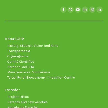
Find us on:
Facebook
X
YouTube
Linkedin
Instagra
Soun
page
page
page
page
page
page
opens
opens
opens
opens
opens
open
in
in
in
in
in
in
new
new
new
new
new
new
About CITA
window
window
window
window
window
wind
History, Mission, Vision and Aims
Transparencia
Organigrama
Comité Científico
Personal del CITA
Main premises. Montañana
Teruel Rural Bioeconomy Innovation Centre
Transfer
Project Office
Patents and new varieties
Knowledge Transfer