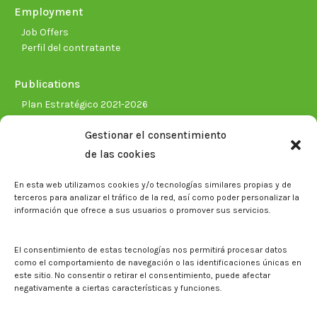
Employment
Job Offers
Perfil del contratante
Publications
Plan Estratégico 2021-2026
Memorias corporativas
Gestionar el consentimiento
Biblioteca. Repositorio CITAREA
de las cookies
Press
En esta web utilizamos cookies y/o tecnologías similares propias y de
Noticias
terceros para analizar el tráfico de la red, así como poder personalizar la
Eventos
información que ofrece a sus usuarios o promover sus servicios.
El CITA en los medios de comunicación
Corporate Identity
El consentimiento de estas tecnologías nos permitirá procesar datos
Boletín electrónico cita2
como el comportamiento de navegación o las identificaciones únicas en
este sitio. No consentir o retirar el consentimiento, puede afectar
negativamente a ciertas características y funciones.
Contact
Mapa del sitio web