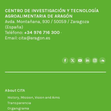
CENTRO DE INVESTIGACIÓN Y TECNOLOGÍA
AGROALIMENTARIA DE ARAGÓN
Avda. Montañana, 930 / 50059 / Zaragoza
(España)
Teléfono:
+34 976 716 300
·
Email:
cita@aragon.es
Find us on:
Facebook
X
YouTube
Linkedin
Instagra
Soun
page
page
page
page
page
page
opens
opens
opens
opens
opens
open
in
in
in
in
in
in
new
new
new
new
new
new
About CITA
window
window
window
window
window
wind
History, Mission, Vision and Aims
Transparencia
Organigrama