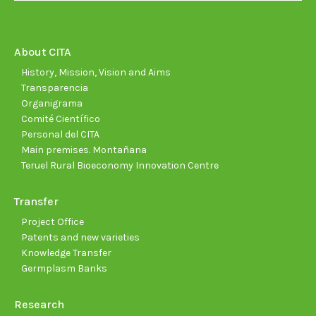
opens
opens
opens
opens
opens
open
in
in
in
in
in
in
new
new
new
new
new
new
About CITA
window
window
window
window
window
wind
History, Mission, Vision and Aims
Transparencia
Organigrama
Comité Científico
Personal del CITA
Main premises. Montañana
Teruel Rural Bioeconomy Innovation Centre
Transfer
Project Office
Patents and new varieties
Knowledge Transfer
Germplasm Banks
Research