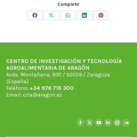
Compartir
Share
Share
Share
Share
Share
on
on
on
on
on
Facebook
X
WhatsApp
LinkedIn
Pinterest
CENTRO DE INVESTIGACIÓN Y TECNOLOGÍA
AGROALIMENTARIA DE ARAGÓN
Avda. Montañana, 930 / 50059 / Zaragoza
(España)
Teléfono:
+34 976 716 300
·
Email:
cita@aragon.es
Find us on:
Facebook
X
YouTube
Linkedin
Instagra
Soun
page
page
page
page
page
page