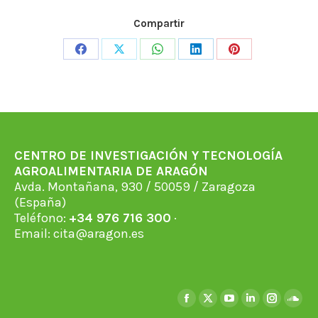
Compartir
Share
Share
Share
Share
Share
on
on
on
on
on
Facebook
X
WhatsApp
LinkedIn
Pinterest
CENTRO DE INVESTIGACIÓN Y TECNOLOGÍA
AGROALIMENTARIA DE ARAGÓN
Avda. Montañana, 930 / 50059 / Zaragoza
(España)
Teléfono:
+34 976 716 300
·
Email:
cita@aragon.es
Find us on:
Facebook
X
YouTube
Linkedin
Instagra
Soun