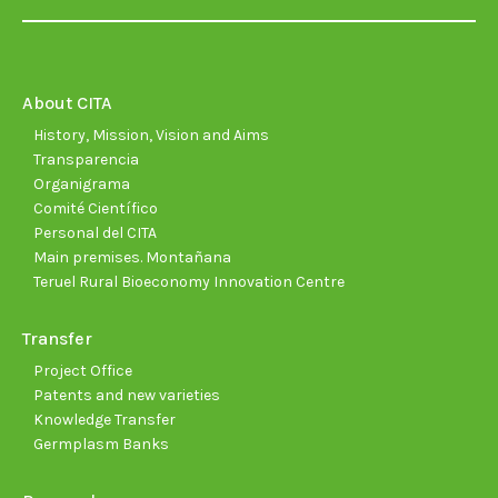
page
page
page
page
page
page
opens
opens
opens
opens
opens
open
in
in
in
in
in
in
new
new
new
new
new
new
About CITA
window
window
window
window
window
wind
History, Mission, Vision and Aims
Transparencia
Organigrama
Comité Científico
Personal del CITA
Main premises. Montañana
Teruel Rural Bioeconomy Innovation Centre
Transfer
Project Office
Patents and new varieties
Knowledge Transfer
Germplasm Banks