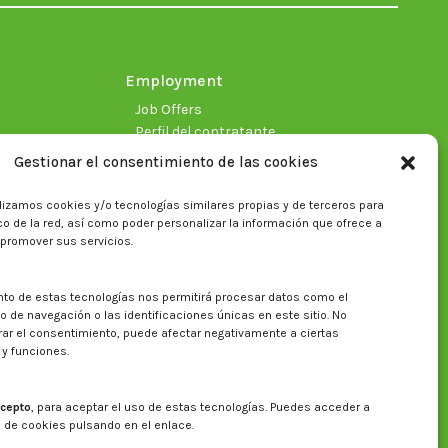
new
new
new
new
new
new
window
window
window
window
window
window
Employment
Job Offers
Perfil del contratante
Gestionar el consentimiento de las cookies
lizamos cookies y/o tecnologías similares propias y de terceros para
fico de la red, así como poder personalizar la información que ofrece a
 promover sus servicios.
nto de estas tecnologías nos permitirá procesar datos como el
Search on CITA website
de navegación o las identificaciones únicas en este sitio. No
irar el consentimiento, puede afectar negativamente a ciertas
Search:
 y funciones.
cepto
, para aceptar el uso de estas tecnologías. Puedes acceder a
a de cookies pulsando en el enlace.