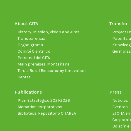
About CITA
Transfer
History, Mission, Vision and Aims
Project Of
Transparencia
Patents a
Organigrama
Knowledge
Comité Científico
Germpla
Personal del CITA
Main premises. Montañana
Teruel Rural Bioeconomy Innovation
Centre
Publications
Press
Plan Estratégico 2021-2026
Noticias
Memorias corporativas
Eventos
Biblioteca. Repositorio CITAREA
El CITA e
Corporate
Boletín el