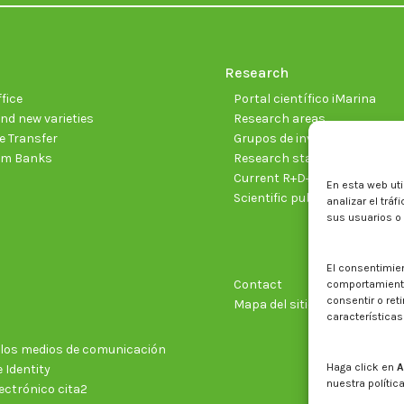
Research
fice
Portal científico iMarina
nd new varieties
Research areas
 Transfer
Grupos de investigación
sm Banks
Research staff
Current R+D+I projects
En esta web uti
Scientific publications
analizar el trá
sus usuarios o
El consentimie
Contact
comportamiento 
consentir o ret
Mapa del sitio web
características
n los medios de comunicación
Haga click en
A
 Identity
nuestra polític
ectrónico cita2