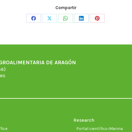
Compartir
Share
Share
Share
Share
Share
on
on
on
on
on
Facebook
X
WhatsApp
LinkedIn
Pinterest
AGROALIMENTARIA DE ARAGÓN
̃a)
es
Research
fice
Portal científico iMarina