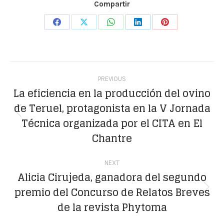
Compartir
Share
Share
Share
Share
Share
on
on
on
on
on
Facebook
X
WhatsApp
LinkedIn
Pinterest
Post
PREVIOUS
navigation
La eficiencia en la producción del ovino
de Teruel, protagonista en la V Jornada
Previous
Técnica organizada por el CITA en El
post:
Chantre
NEXT
Alicia Cirujeda, ganadora del segundo
premio del Concurso de Relatos Breves
Next
de la revista Phytoma
post: