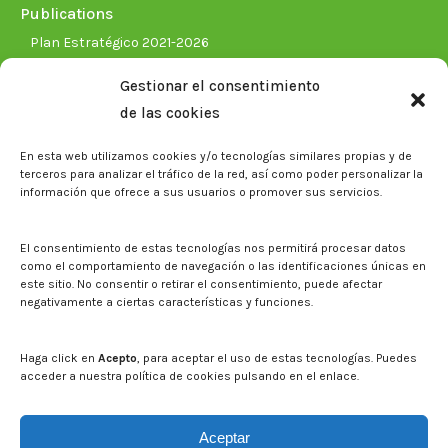
Publications
Plan Estratégico 2021-2026
Memorias corporativas
Gestionar el consentimiento
Biblioteca. Repositorio CITAREA
de las cookies
Press
En esta web utilizamos cookies y/o tecnologías similares propias y de
Noticias
terceros para analizar el tráfico de la red, así como poder personalizar la
Eventos
información que ofrece a sus usuarios o promover sus servicios.
El CITA en los medios de comunicación
Corporate Identity
El consentimiento de estas tecnologías nos permitirá procesar datos
Boletín electrónico cita2
como el comportamiento de navegación o las identificaciones únicas en
este sitio. No consentir o retirar el consentimiento, puede afectar
negativamente a ciertas características y funciones.
Contact
Mapa del sitio web
Haga click en
Acepto
, para aceptar el uso de estas tecnologías. Puedes
acceder a nuestra política de cookies pulsando en el enlace.
Search on CITA website
Search:
Aceptar