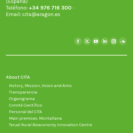
(España)
Teléfono:
+34 976 716 300
·
Email:
cita@aragon.es
Find us on:
Facebook
X
YouTube
Linkedin
Instagra
Soun
page
page
page
page
page
page
opens
opens
opens
opens
opens
open
in
in
in
in
in
in
new
new
new
new
new
new
About CITA
window
window
window
window
window
wind
History, Mission, Vision and Aims
Transparencia
Organigrama
Comité Científico
Personal del CITA
Main premises. Montañana
Teruel Rural Bioeconomy Innovation Centre