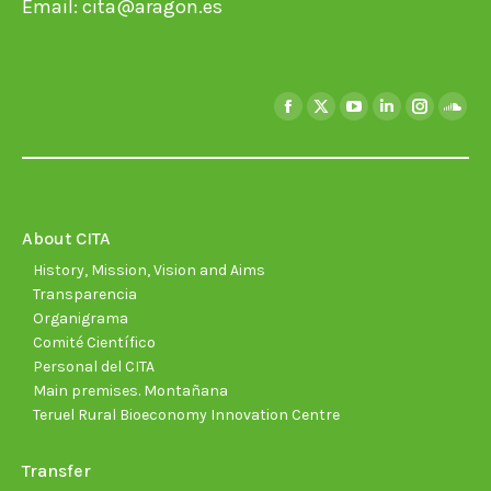
Email:
cita@aragon.es
Find us on:
Facebook
X
YouTube
Linkedin
Instagra
Soun
page
page
page
page
page
page
opens
opens
opens
opens
opens
open
in
in
in
in
in
in
new
new
new
new
new
new
About CITA
window
window
window
window
window
wind
History, Mission, Vision and Aims
Transparencia
Organigrama
Comité Científico
Personal del CITA
Main premises. Montañana
Teruel Rural Bioeconomy Innovation Centre
Transfer