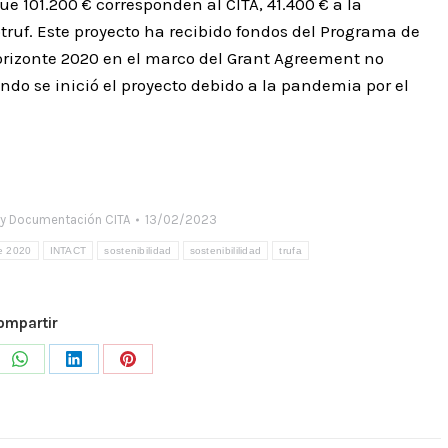
ue 101.200 € corresponden al CITA, 41.400 € a la
truf. Este proyecto ha recibido fondos del Programa de
orizonte 2020 en el marco del Grant Agreement nº
do se inició el proyecto debido a la pandemia por el
y
Documentación CITA
13/02/2023
e 2020
INTACT
sostenibilidad
sostenibililidad
trufa
ompartir
e
Share
Share
Share
on
on
on
WhatsApp
LinkedIn
Pinterest