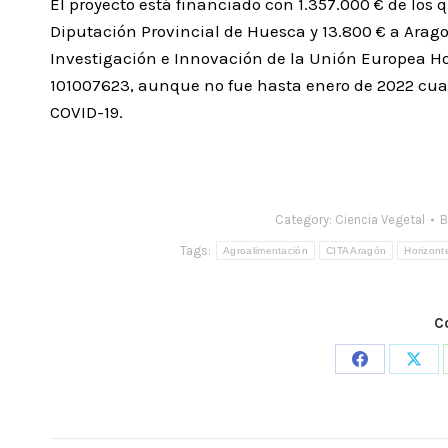
El proyecto está financiado con 1.357.000 € de los q
Diputación Provincial de Huesca y 13.800 € a Arago
Investigación e Innovación de la Unión Europea H
101007623, aunque no fue hasta enero de 2022 cuan
COVID-19.
Category:
Ciencia Vegetal
B
Tags:
Agroalimentación
CITA Aragón
Horizont
C
Share
Shar
on
on
Facebook
X