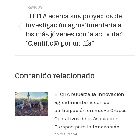
Post
PREVIOUS
navigation
El CITA acerca sus proyectos de
investigación agroalimentaria a
Previous
los más jóvenes con la actividad
post:
“Cientific@ por un día”
Contenido relacionado
El CITA refuerza la innovación
agroalimentaria con su
participación en nueve Grupos
Operativos de la Asociación
Europea para la Innovación
03/08/2026