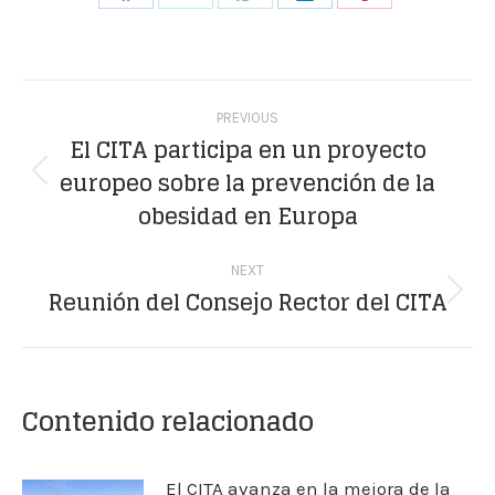
Share
Share
Share
Share
Share
on
on
on
on
on
Facebook
X
WhatsApp
LinkedIn
Pinterest
Post
PREVIOUS
navigation
El CITA participa en un proyecto
europeo sobre la prevención de la
Previous
obesidad en Europa
post:
NEXT
Reunión del Consejo Rector del CITA
Next
post:
Contenido relacionado
El CITA avanza en la mejora de la