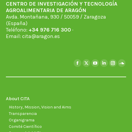
CENTRO DE INVESTIGACIÓN Y TECNOLOGÍA
AGROALIMENTARIA DE ARAGÓN
Avda. Montañana, 930 / 50059 / Zaragoza
(España)
Teléfono:
+34 976 716 300
·
Email:
cita@aragon.es
Find us on:
Facebook
X
YouTube
Linkedin
Instagra
Soun
page
page
page
page
page
page
opens
opens
opens
opens
opens
open
in
in
in
in
in
in
new
new
new
new
new
new
About CITA
window
window
window
window
window
wind
History, Mission, Vision and Aims
Transparencia
Organigrama
Comité Científico