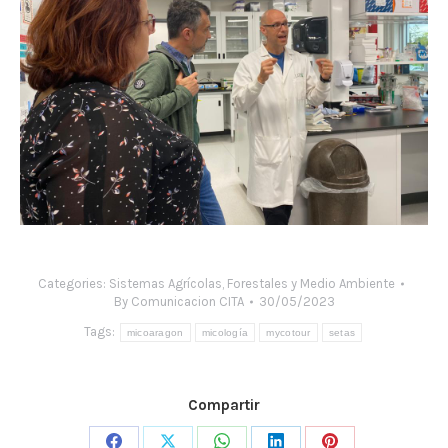
Categories:
Sistemas Agrícolas, Forestales y Medio Ambiente
By
Comunicacion CITA
30/05/2023
Tags:
micoaragon
micología
mycotour
setas
Compartir