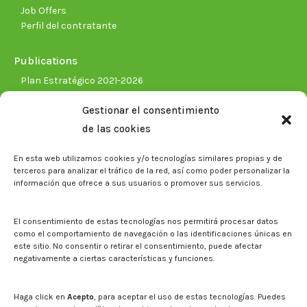
Job Offers
Perfil del contratante
Publications
Plan Estratégico 2021-2026
Memorias corporativas
Gestionar el consentimiento
Biblioteca. Repositorio CITAREA
de las cookies
Press
En esta web utilizamos cookies y/o tecnologías similares propias y de
Noticias
terceros para analizar el tráfico de la red, así como poder personalizar la
Eventos
información que ofrece a sus usuarios o promover sus servicios.
El CITA en los medios de comunicación
Corporate Identity
El consentimiento de estas tecnologías nos permitirá procesar datos
Boletín electrónico cita2
como el comportamiento de navegación o las identificaciones únicas en
este sitio. No consentir o retirar el consentimiento, puede afectar
negativamente a ciertas características y funciones.
Contact
Mapa del sitio web
Haga click en
Acepto
, para aceptar el uso de estas tecnologías. Puedes