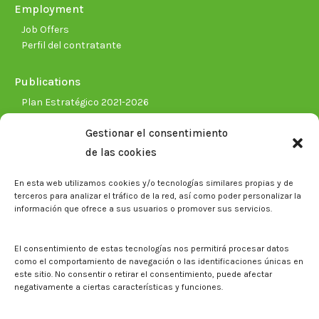
Employment
Job Offers
Perfil del contratante
Publications
Plan Estratégico 2021-2026
Memorias corporativas
Gestionar el consentimiento
Biblioteca. Repositorio CITAREA
de las cookies
Press
En esta web utilizamos cookies y/o tecnologías similares propias y de
Noticias
terceros para analizar el tráfico de la red, así como poder personalizar la
Eventos
información que ofrece a sus usuarios o promover sus servicios.
El CITA en los medios de comunicación
Corporate Identity
El consentimiento de estas tecnologías nos permitirá procesar datos
Boletín electrónico cita2
como el comportamiento de navegación o las identificaciones únicas en
este sitio. No consentir o retirar el consentimiento, puede afectar
negativamente a ciertas características y funciones.
Contact
Mapa del sitio web