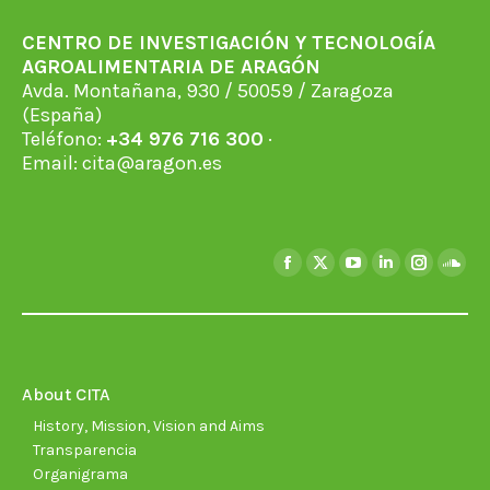
CENTRO DE INVESTIGACIÓN Y TECNOLOGÍA
AGROALIMENTARIA DE ARAGÓN
Avda. Montañana, 930 / 50059 / Zaragoza
(España)
Teléfono:
+34 976 716 300
·
Email:
cita@aragon.es
Find us on:
Facebook
X
YouTube
Linkedin
Instagra
Soun
page
page
page
page
page
page
opens
opens
opens
opens
opens
open
in
in
in
in
in
in
new
new
new
new
new
new
About CITA
window
window
window
window
window
wind
History, Mission, Vision and Aims
Transparencia
Organigrama