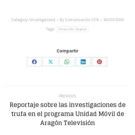
Category:
Uncategorized
By
Comunicacion CITA
30/01/2019
Tags:
Protección Vegetal
Compartir
Share
Share
Share
Share
Share
on
on
on
on
on
Facebook
X
WhatsApp
LinkedIn
Pinterest
Post
PREVIOUS
navigation
Reportaje sobre las investigaciones de
trufa en el programa Unidad Móvil de
Previous
Aragón Televisión
post: