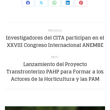
Share
Share
Share
Share
Share
on
on
on
on
on
Facebook
X
WhatsApp
LinkedIn
Pinterest
Post
PREVIOUS
navigation
Investigadores del CITA participan en el
Previous
XXVIII Congreso Internacional ANEMBE
post:
NEXT
Lanzamiento del Proyecto
Transfronterizo PAHP para Formar a los
Next
Actores de la Horticultura y las PAM
post: