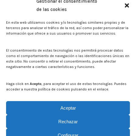
Gestionar el consentimiento
Biblioteca. Repositorio CITAREA
de las cookies
Press
En esta web utilizamos cookies y/o tecnologías similares propias y de
Noticias
terceros para analizar el tráfico de la red, así como poder personalizar la
Eventos
información que ofrece a sus usuarios o promover sus servicios.
El CITA en los medios de comunicación
Corporate Identity
El consentimiento de estas tecnologías nos permitirá procesar datos
Boletín electrónico cita2
como el comportamiento de navegación o las identificaciones únicas en
este sitio. No consentir o retirar el consentimiento, puede afectar
negativamente a ciertas características y funciones.
Contact
Mapa del sitio web
Haga click en
Acepto
, para aceptar el uso de estas tecnologías. Puedes
acceder a nuestra política de cookies pulsando en el enlace.
Search on CITA website
Search:
Aceptar
Rechazar
Configurar