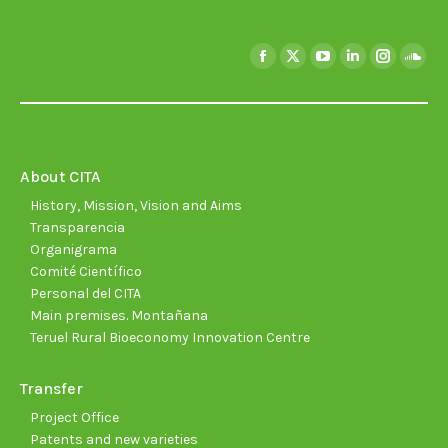
Find us on:
Facebook
X
YouTube
Linkedin
Instagra
Soun
page
page
page
page
page
page
opens
opens
opens
opens
opens
open
in
in
in
in
in
in
new
new
new
new
new
new
About CITA
window
window
window
window
window
wind
History, Mission, Vision and Aims
Transparencia
Organigrama
Comité Científico
Personal del CITA
Main premises. Montañana
Teruel Rural Bioeconomy Innovation Centre
Transfer
Project Office
Patents and new varieties