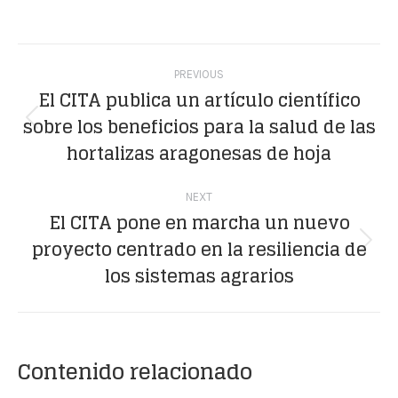
on
on
on
on
on
Facebook
X
WhatsApp
LinkedIn
Pinterest
Post
PREVIOUS
navigation
El CITA publica un artículo científico
sobre los beneficios para la salud de las
Previous
hortalizas aragonesas de hoja
post:
NEXT
El CITA pone en marcha un nuevo
proyecto centrado en la resiliencia de
Next
los sistemas agrarios
post:
Contenido relacionado