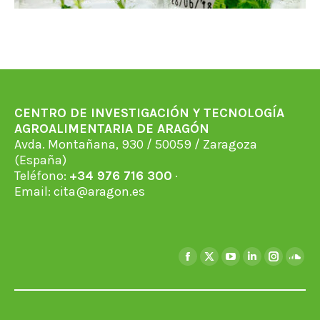
CENTRO DE INVESTIGACIÓN Y TECNOLOGÍA
AGROALIMENTARIA DE ARAGÓN
Avda. Montañana, 930 / 50059 / Zaragoza
(España)
Teléfono:
+34 976 716 300
·
Email:
cita@aragon.es
Find us on:
Facebook
X
YouTube
Linkedin
Instagra
Soun
page
page
page
page
page
page
opens
opens
opens
opens
opens
open