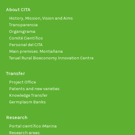
in
in
in
in
in
in
new
new
new
new
new
new
About CITA
window
window
window
window
window
wind
History, Mission, Vision and Aims
Transparencia
Organigrama
Comité Científico
Personal del CITA
Main premises. Montañana
Teruel Rural Bioeconomy Innovation Centre
Transfer
Project Office
Patents and new varieties
Knowledge Transfer
Germplasm Banks
Research
Portal científico iMarina
Research areas