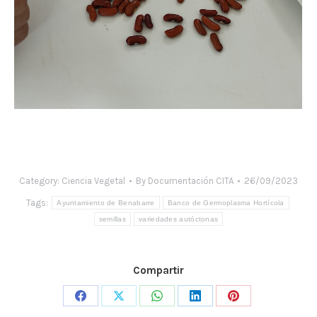
Category:
Ciencia Vegetal
By
Documentación CITA
26/09/2023
Tags:
Ayuntamiento de Benabarre
Banco de Germoplasma Hortícola
semillas
variedades autóctonas
Compartir
Share
Share
Share
Share
Share