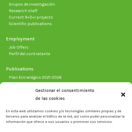
Grupos de investigación
Research staff
Current R+D+I projects
Scientific publications
Employment
Job Offers
Perfil del contratante
Publications
Plan Estratégico 2021-2026
Memorias corporativas
Gestionar el consentimiento
Biblioteca. Repositorio CITAREA
de las cookies
Press
En esta web utilizamos cookies y/o tecnologías similares propias y de
Noticias
terceros para analizar el tráfico de la red, así como poder personalizar la
Eventos
información que ofrece a sus usuarios o promover sus servicios.
El CITA en los medios de comunicación