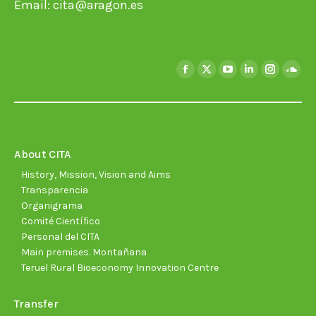
Email:
cita@aragon.es
Find us on:
Facebook
X
YouTube
Linkedin
Instagra
Soun
page
page
page
page
page
page
opens
opens
opens
opens
opens
open
in
in
in
in
in
in
new
new
new
new
new
new
About CITA
window
window
window
window
window
wind
History, Mission, Vision and Aims
Transparencia
Organigrama
Comité Científico
Personal del CITA
Main premises. Montañana
Teruel Rural Bioeconomy Innovation Centre
Transfer