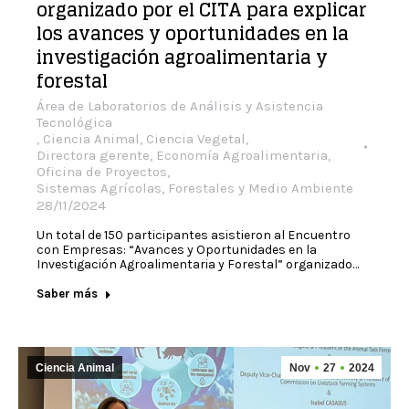
organizado por el CITA para explicar
los avances y oportunidades en la
investigación agroalimentaria y
forestal
Área de Laboratorios de Análisis y Asistencia
Tecnológica
,
Ciencia Animal
,
Ciencia Vegetal
,
Directora gerente
,
Economía Agroalimentaria
,
Oficina de Proyectos
,
Sistemas Agrícolas, Forestales y Medio Ambiente
28/11/2024
Un total de 150 participantes asistieron al Encuentro
con Empresas: “Avances y Oportunidades en la
Investigación Agroalimentaria y Forestal” organizado…
Saber más
Ciencia Animal
Nov
27
2024