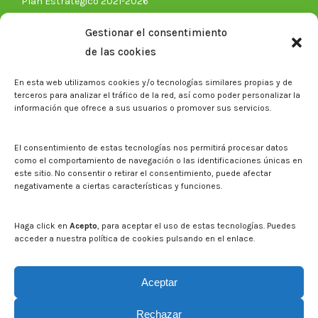
Plan Estratégico 2021-2026
Memorias corporativas
Gestionar el consentimiento
Biblioteca. Repositorio CITAREA
de las cookies
Press
En esta web utilizamos cookies y/o tecnologías similares propias y de
Noticias
terceros para analizar el tráfico de la red, así como poder personalizar la
Eventos
información que ofrece a sus usuarios o promover sus servicios.
El CITA en los medios de comunicación
Corporate Identity
El consentimiento de estas tecnologías nos permitirá procesar datos
Boletín electrónico cita2
como el comportamiento de navegación o las identificaciones únicas en
este sitio. No consentir o retirar el consentimiento, puede afectar
negativamente a ciertas características y funciones.
Contact
Mapa del sitio web
Haga click en
Acepto
, para aceptar el uso de estas tecnologías. Puedes
acceder a nuestra política de cookies pulsando en el enlace.
Search on CITA website
Search:
Aceptar
Rechazar