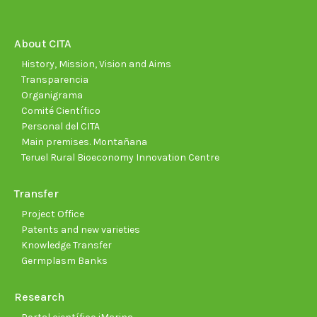
opens
opens
opens
opens
opens
open
in
in
in
in
in
in
new
new
new
new
new
new
About CITA
window
window
window
window
window
wind
History, Mission, Vision and Aims
Transparencia
Organigrama
Comité Científico
Personal del CITA
Main premises. Montañana
Teruel Rural Bioeconomy Innovation Centre
Transfer
Project Office
Patents and new varieties
Knowledge Transfer
Germplasm Banks
Research