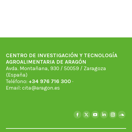
CENTRO DE INVESTIGACIÓN Y TECNOLOGÍA
AGROALIMENTARIA DE ARAGÓN
Avda. Montañana, 930 / 50059 / Zaragoza
(España)
Teléfono:
+34 976 716 300
·
Email:
cita@aragon.es
Find us on:
Facebook
X
YouTube
Linkedin
Instagra
Soun
page
page
page
page
page
page