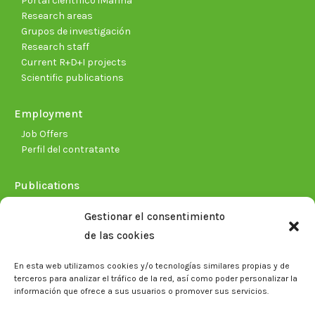
Portal científico iMarina
Research areas
Grupos de investigación
Research staff
Current R+D+I projects
Scientific publications
Employment
Job Offers
Perfil del contratante
Publications
Plan Estratégico 2021-2026
Gestionar el consentimiento
Memorias corporativas
de las cookies
Biblioteca. Repositorio CITAREA
En esta web utilizamos cookies y/o tecnologías similares propias y de
Press
terceros para analizar el tráfico de la red, así como poder personalizar la
información que ofrece a sus usuarios o promover sus servicios.
Noticias
Eventos