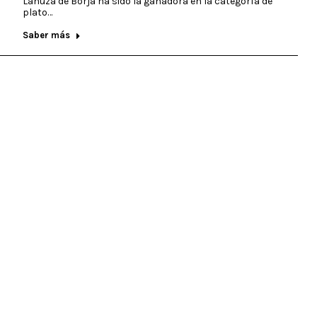
Lanuza de Borja ha sido la ganadora en la categoría de
plato…
Saber más