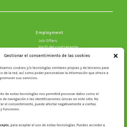
in
in
in
in
in
in
new
new
new
new
new
new
window
window
window
window
window
window
Employment
Job Offers
Perfil del contratante
Gestionar el consentimiento de las cookies
lizamos cookies y/o tecnologías similares propias y de terceros para
fico de la red, así como poder personalizar la información que ofrece a
 promover sus servicios.
nto de estas tecnologías nos permitirá procesar datos como el
Search on CITA website
de navegación o las identificaciones únicas en este sitio. No
irar el consentimiento, puede afectar negativamente a ciertas
Search:
 y funciones.
cepto
, para aceptar el uso de estas tecnologías. Puedes acceder a