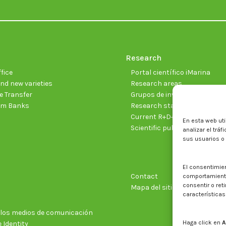
Research
fice
Portal científico iMarina
nd new varieties
Research areas
 Transfer
Grupos de investigación
sm Banks
Research staff
Current R+D+I projects
En esta web uti
Scientific publications
analizar el trá
sus usuarios o
El consentimie
Contact
comportamiento 
consentir o ret
Mapa del sitio web
características
n los medios de comunicación
Haga click en
A
 Identity