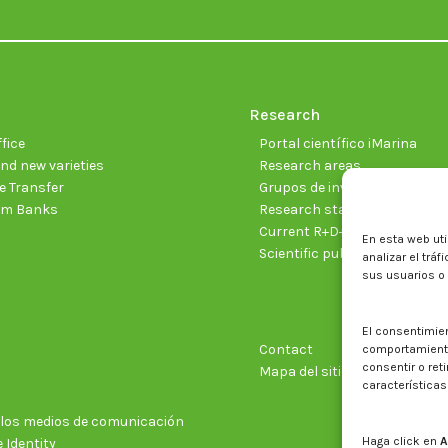
Research
fice
Portal científico iMarina
nd new varieties
Research areas
 Transfer
Grupos de investigación
sm Banks
Research staff
Current R+D+I projects
En esta web uti
Scientific publications
analizar el trá
sus usuarios o
El consentimie
Contact
comportamiento 
consentir o ret
Mapa del sitio web
características
n los medios de comunicación
Haga click en
A
 Identity