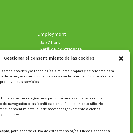
in
in
in
in
in
in
new
new
new
new
new
new
window
window
window
window
window
window
Employment
Job Offers
Perfil del contratante
Gestionar el consentimiento de las cookies
lizamos cookies y/o tecnologías similares propias y de terceros para
fico de la red, así como poder personalizar la información que ofrece a
 promover sus servicios.
nto de estas tecnologías nos permitirá procesar datos como el
Search on CITA website
de navegación o las identificaciones únicas en este sitio. No
irar el consentimiento, puede afectar negativamente a ciertas
Search:
 y funciones.
cepto
, para aceptar el uso de estas tecnologías. Puedes acceder a