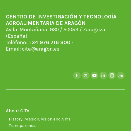
CENTRO DE INVESTIGACIÓN Y TECNOLOGÍA
AGROALIMENTARIA DE ARAGÓN
Avda. Montañana, 930 / 50059 / Zaragoza
(España)
Teléfono:
+34 976 716 300
·
Email:
cita@aragon.es
Find us on:
Facebook
X
YouTube
Linkedin
Instagra
Soun
page
page
page
page
page
page
opens
opens
opens
opens
opens
open
in
in
in
in
in
in
new
new
new
new
new
new
About CITA
window
window
window
window
window
wind
History, Mission, Vision and Aims
Transparencia