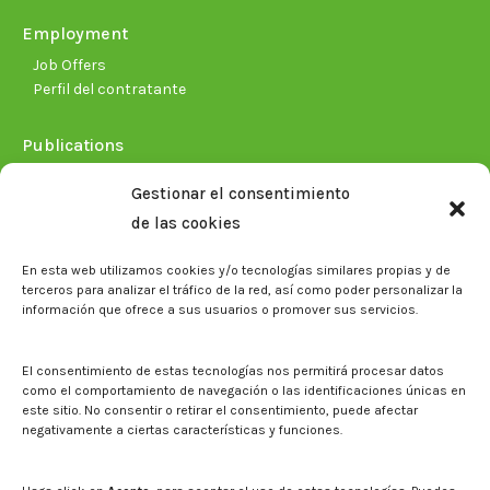
Employment
Job Offers
Perfil del contratante
Publications
Plan Estratégico 2021-2026
Gestionar el consentimiento
Memorias corporativas
de las cookies
Biblioteca. Repositorio CITAREA
En esta web utilizamos cookies y/o tecnologías similares propias y de
Press
terceros para analizar el tráfico de la red, así como poder personalizar la
información que ofrece a sus usuarios o promover sus servicios.
Noticias
Eventos
El CITA en los medios de comunicación
El consentimiento de estas tecnologías nos permitirá procesar datos
Corporate Identity
como el comportamiento de navegación o las identificaciones únicas en
Boletín electrónico cita2
este sitio. No consentir o retirar el consentimiento, puede afectar
negativamente a ciertas características y funciones.
Contact
Mapa del sitio web