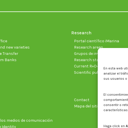
Research
fice
Portal científico iMarina
nd new varieties
Research areas
 Transfer
Grupos de investigación
sm Banks
Research staff
Current R+D+I projects
En esta web uti
Scientific publications
analizar el trá
sus usuarios o
El consentimie
Contact
comportamiento 
consentir o ret
Mapa del sitio web
características
n los medios de comunicación
Haga click en
A
 Identity