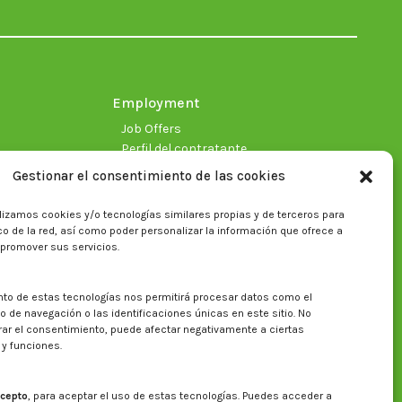
in
in
in
in
in
in
new
new
new
new
new
new
window
window
window
window
window
window
Employment
Job Offers
Perfil del contratante
Gestionar el consentimiento de las cookies
lizamos cookies y/o tecnologías similares propias y de terceros para
fico de la red, así como poder personalizar la información que ofrece a
 promover sus servicios.
nto de estas tecnologías nos permitirá procesar datos como el
Search on CITA website
de navegación o las identificaciones únicas en este sitio. No
irar el consentimiento, puede afectar negativamente a ciertas
Search:
 y funciones.
cepto
, para aceptar el uso de estas tecnologías. Puedes acceder a