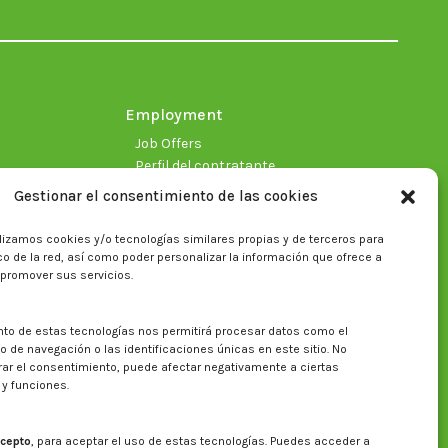
in
in
in
in
in
in
new
new
new
new
new
new
window
window
window
window
window
window
Employment
Job Offers
Perfil del contratante
Gestionar el consentimiento de las cookies
lizamos cookies y/o tecnologías similares propias y de terceros para
fico de la red, así como poder personalizar la información que ofrece a
 promover sus servicios.
nto de estas tecnologías nos permitirá procesar datos como el
Search on CITA website
de navegación o las identificaciones únicas en este sitio. No
irar el consentimiento, puede afectar negativamente a ciertas
Search:
 y funciones.
cepto
, para aceptar el uso de estas tecnologías. Puedes acceder a