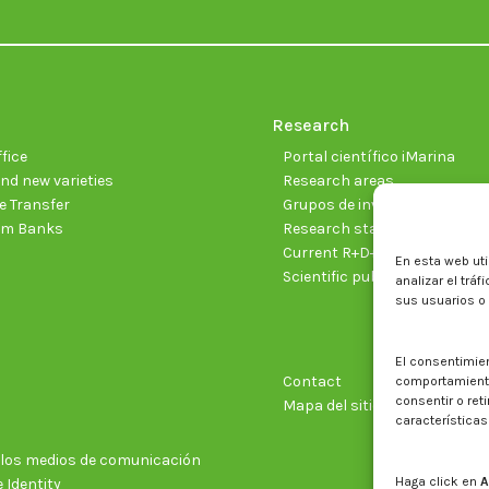
Research
fice
Portal científico iMarina
nd new varieties
Research areas
 Transfer
Grupos de investigación
sm Banks
Research staff
Current R+D+I projects
En esta web uti
Scientific publications
analizar el trá
sus usuarios o
El consentimie
Contact
comportamiento 
consentir o ret
Mapa del sitio web
características
n los medios de comunicación
Haga click en
A
 Identity