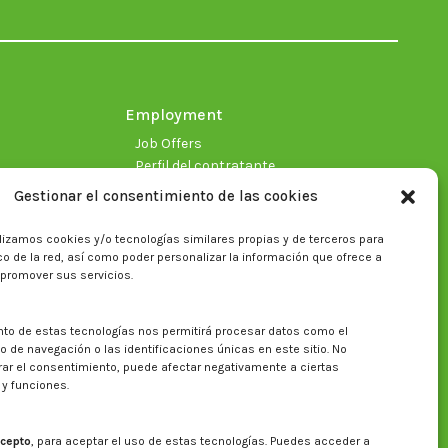
in
in
in
in
in
in
new
new
new
new
new
new
window
window
window
window
window
window
Employment
Job Offers
Perfil del contratante
Gestionar el consentimiento de las cookies
lizamos cookies y/o tecnologías similares propias y de terceros para
fico de la red, así como poder personalizar la información que ofrece a
 promover sus servicios.
nto de estas tecnologías nos permitirá procesar datos como el
Search on CITA website
de navegación o las identificaciones únicas en este sitio. No
irar el consentimiento, puede afectar negativamente a ciertas
Search:
 y funciones.
cepto
, para aceptar el uso de estas tecnologías. Puedes acceder a