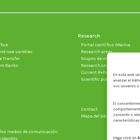
Research
fice
Portal científico iMarina
nd new varieties
Research areas
 Transfer
Grupos de investigación
sm Banks
Research staff
Current R+D+I projects
En esta web uti
Scientific publications
analizar el trá
sus usuarios o
El consentimie
Contact
comportamiento 
consentir o ret
Mapa del sitio web
características
n los medios de comunicación
Haga click en
A
 Identity