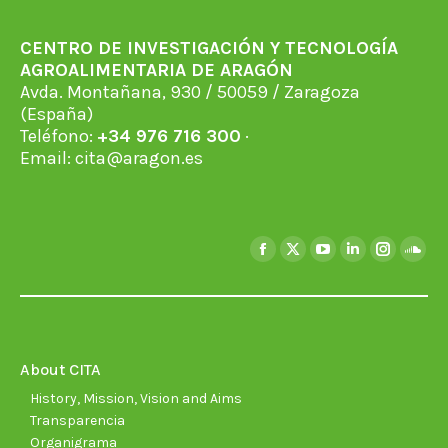
CENTRO DE INVESTIGACIÓN Y TECNOLOGÍA
AGROALIMENTARIA DE ARAGÓN
Avda. Montañana, 930 / 50059 / Zaragoza
(España)
Teléfono:
+34 976 716 300
·
Email:
cita@aragon.es
Find us on:
Facebook
X
YouTube
Linkedin
Instagra
Soun
page
page
page
page
page
page
opens
opens
opens
opens
opens
open
in
in
in
in
in
in
new
new
new
new
new
new
About CITA
window
window
window
window
window
wind
History, Mission, Vision and Aims
Transparencia
Organigrama