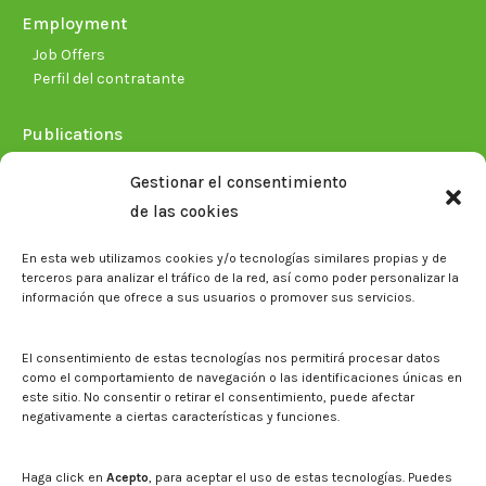
Employment
Job Offers
Perfil del contratante
Publications
Plan Estratégico 2021-2026
Gestionar el consentimiento
Memorias corporativas
de las cookies
Biblioteca. Repositorio CITAREA
En esta web utilizamos cookies y/o tecnologías similares propias y de
Press
terceros para analizar el tráfico de la red, así como poder personalizar la
información que ofrece a sus usuarios o promover sus servicios.
Noticias
Eventos
El CITA en los medios de comunicación
El consentimiento de estas tecnologías nos permitirá procesar datos
Corporate Identity
como el comportamiento de navegación o las identificaciones únicas en
Boletín electrónico cita2
este sitio. No consentir o retirar el consentimiento, puede afectar
negativamente a ciertas características y funciones.
Contact
Mapa del sitio web
Haga click en
Acepto
, para aceptar el uso de estas tecnologías. Puedes