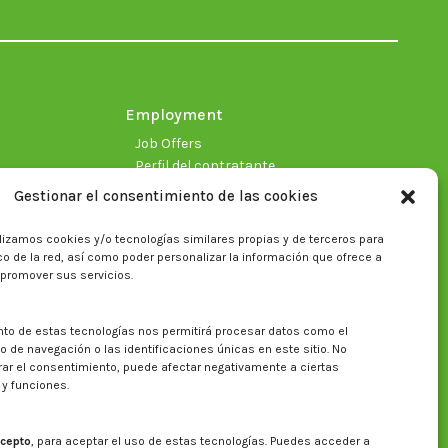
in
in
in
in
in
in
new
new
new
new
new
new
window
window
window
window
window
window
Employment
Job Offers
Perfil del contratante
Gestionar el consentimiento de las cookies
lizamos cookies y/o tecnologías similares propias y de terceros para
fico de la red, así como poder personalizar la información que ofrece a
 promover sus servicios.
nto de estas tecnologías nos permitirá procesar datos como el
Search on CITA website
de navegación o las identificaciones únicas en este sitio. No
irar el consentimiento, puede afectar negativamente a ciertas
Search:
 y funciones.
cepto
, para aceptar el uso de estas tecnologías. Puedes acceder a