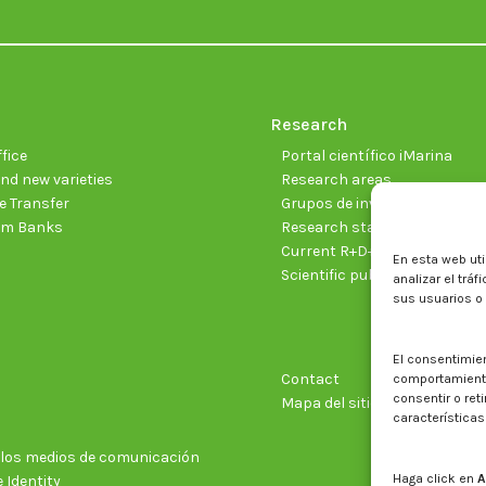
Research
fice
Portal científico iMarina
nd new varieties
Research areas
 Transfer
Grupos de investigación
sm Banks
Research staff
Current R+D+I projects
En esta web uti
Scientific publications
analizar el trá
sus usuarios o
El consentimie
Contact
comportamiento 
consentir o ret
Mapa del sitio web
características
n los medios de comunicación
Haga click en
A
 Identity