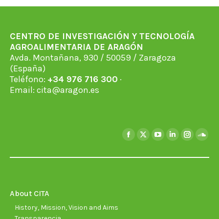
CENTRO DE INVESTIGACIÓN Y TECNOLOGÍA
AGROALIMENTARIA DE ARAGÓN
Avda. Montañana, 930 / 50059 / Zaragoza
(España)
Teléfono:
+34 976 716 300
·
Email:
cita@aragon.es
Find us on:
Facebook
X
YouTube
Linkedin
Instagra
Soun
page
page
page
page
page
page
opens
opens
opens
opens
opens
open
in
in
in
in
in
in
new
new
new
new
new
new
About CITA
window
window
window
window
window
wind
History, Mission, Vision and Aims
Transparencia