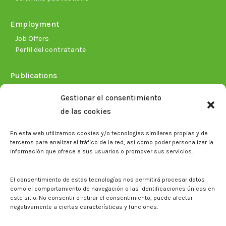
Employment
Job Offers
Perfil del contratante
Publications
Plan Estratégico 2021-2026
Gestionar el consentimiento
Memorias corporativas
de las cookies
Biblioteca. Repositorio CITAREA
En esta web utilizamos cookies y/o tecnologías similares propias y de
Press
terceros para analizar el tráfico de la red, así como poder personalizar la
información que ofrece a sus usuarios o promover sus servicios.
Noticias
Eventos
El CITA en los medios de comunicación
El consentimiento de estas tecnologías nos permitirá procesar datos
Corporate Identity
como el comportamiento de navegación o las identificaciones únicas en
Boletín electrónico cita2
este sitio. No consentir o retirar el consentimiento, puede afectar
negativamente a ciertas características y funciones.
Contact