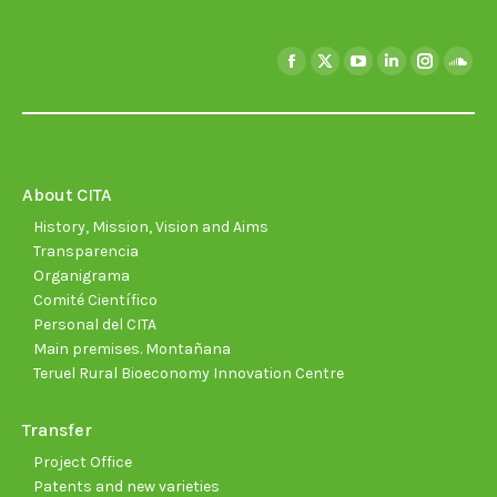
Find us on:
Facebook
X
YouTube
Linkedin
Instagra
Soun
page
page
page
page
page
page
opens
opens
opens
opens
opens
open
in
in
in
in
in
in
new
new
new
new
new
new
About CITA
window
window
window
window
window
wind
History, Mission, Vision and Aims
Transparencia
Organigrama
Comité Científico
Personal del CITA
Main premises. Montañana
Teruel Rural Bioeconomy Innovation Centre
Transfer
Project Office
Patents and new varieties