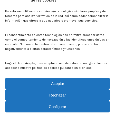
de las cookies
Biblioteca. Repositorio CITAREA
En esta web utilizamos cookies y/o tecnologías similares propias y de
Press
terceros para analizar el tráfico de la red, así como poder personalizar la
información que ofrece a sus usuarios o promover sus servicios.
Noticias
Eventos
El CITA en los medios de comunicación
El consentimiento de estas tecnologías nos permitirá procesar datos
Corporate Identity
como el comportamiento de navegación o las identificaciones únicas en
Boletín electrónico cita2
este sitio. No consentir o retirar el consentimiento, puede afectar
negativamente a ciertas características y funciones.
Contact
Mapa del sitio web
Haga click en
Acepto
, para aceptar el uso de estas tecnologías. Puedes
acceder a nuestra política de cookies pulsando en el enlace.
Search on CITA website
Search:
Aceptar
Rechazar
Configurar