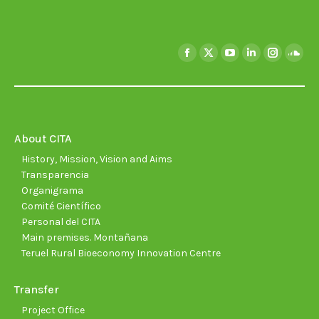
Find us on:
Facebook
X
YouTube
Linkedin
Instagra
Soun
page
page
page
page
page
page
opens
opens
opens
opens
opens
open
in
in
in
in
in
in
new
new
new
new
new
new
About CITA
window
window
window
window
window
wind
History, Mission, Vision and Aims
Transparencia
Organigrama
Comité Científico
Personal del CITA
Main premises. Montañana
Teruel Rural Bioeconomy Innovation Centre
Transfer
Project Office