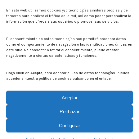
Press
En esta web utilizamos cookies y/o tecnologías similares propias y de
Noticias
terceros para analizar el tráfico de la red, así como poder personalizar la
Eventos
información que ofrece a sus usuarios o promover sus servicios.
El CITA en los medios de comunicación
Corporate Identity
El consentimiento de estas tecnologías nos permitirá procesar datos
Boletín electrónico cita2
como el comportamiento de navegación o las identificaciones únicas en
este sitio. No consentir o retirar el consentimiento, puede afectar
negativamente a ciertas características y funciones.
Contact
Mapa del sitio web
Haga click en
Acepto
, para aceptar el uso de estas tecnologías. Puedes
acceder a nuestra política de cookies pulsando en el enlace.
Search on CITA website
Search:
Aceptar
Rechazar
Configurar
© CITA Aragón - 2026. Todos los derechos reservados.