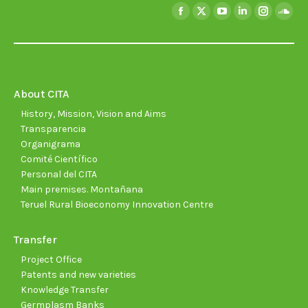
Find us on:
Facebook
X
YouTube
Linkedin
Instagra
Soun
page
page
page
page
page
page
opens
opens
opens
opens
opens
open
in
in
in
in
in
in
new
new
new
new
new
new
About CITA
window
window
window
window
window
wind
History, Mission, Vision and Aims
Transparencia
Organigrama
Comité Científico
Personal del CITA
Main premises. Montañana
Teruel Rural Bioeconomy Innovation Centre
Transfer
Project Office
Patents and new varieties
Knowledge Transfer
Germplasm Banks