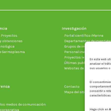
ncia
Investigación
e Proyectos
Portal científico iMarina
y obtenciones
Departamentos de investiga
cnológica
Grupos de investigación
e Germoplasma
Personal investigador
Proyectos I+D+I vigentes
En esta web uti
Últimas publicaciones cientí
analizar el trá
Websites de proyectos
sus usuarios o
El consentimie
rensa
Contacto
comportamiento 
consentir o ret
Mapa del sitio web
características
n los medios de comunicación
Haga click en
A
 corporativa