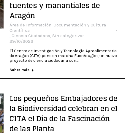
fuentes y manantiales de
Aragón
Área de Información, Documentación y Cultura
Científica
,
Ciencia Ciudadana
,
Sin categorizar
29/10/2022
El Centro de Investigación y Tecnología Agroalimentaria
de Aragón (CITA) pone en marcha FuenAragón, un nuevo
proyecto de ciencia ciudadana con…
Saber más
Los pequeños Embajadores de
la Biodiversidad celebran en el
CITA el Día de la Fascinación
de las Planta