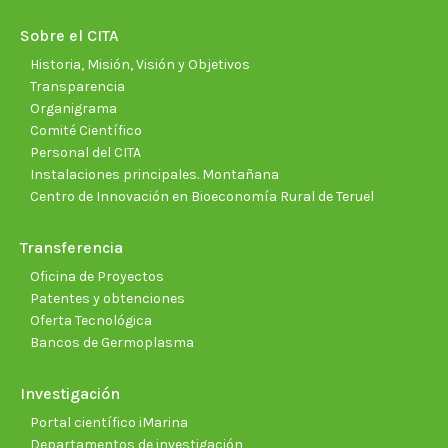
in
in
in
in
in
in
new
new
new
new
new
new
Sobre el CITA
window
window
window
window
window
wind
Historia, Misión, Visión y Objetivos
Transparencia
Organigrama
Comité Científico
Personal del CITA
Instalaciones principales. Montañana
Centro de Innovación en Bioeconomía Rural de Teruel
Transferencia
Oficina de Proyectos
Patentes y obtenciones
Oferta Tecnológica
Bancos de Germoplasma
Investigación
Portal científico iMarina
Departamentos de investigación