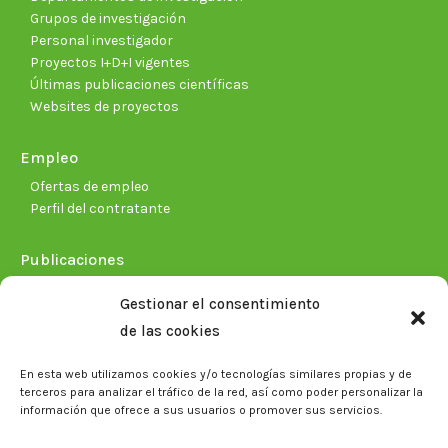
Grupos de investigación
Personal investigador
Proyectos I+D+I vigentes
Últimas publicaciones científicas
Websites de proyectos
Empleo
Ofertas de empleo
Perfil del contratante
Publicaciones
Plan Estratégico 2021-2026
Gestionar el consentimiento
Memorias corporativas
de las cookies
Biblioteca. Repositorio CITAREA
En esta web utilizamos cookies y/o tecnologías similares propias y de
Sala de prensa
terceros para analizar el tráfico de la red, así como poder personalizar la
información que ofrece a sus usuarios o promover sus servicios.
Noticias
Eventos