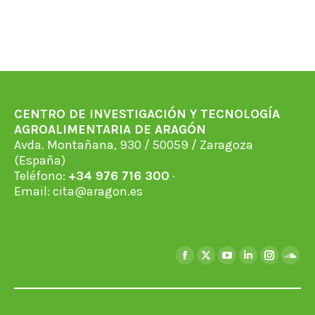
CENTRO DE INVESTIGACIÓN Y TECNOLOGÍA
AGROALIMENTARIA DE ARAGÓN
Avda. Montañana, 930 / 50059 / Zaragoza
(España)
Teléfono:
+34 976 716 300
·
Email:
cita@aragon.es
Encuéntranos en:
Facebook
X
YouTube
Linkedin
Instagra
Soun
page
page
page
page
page
page
opens
opens
opens
opens
opens
open