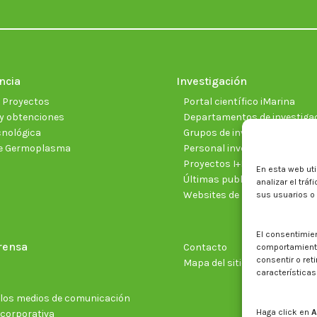
ncia
Investigación
e Proyectos
Portal científico iMarina
y obtenciones
Departamentos de investiga
cnológica
Grupos de investigación
e Germoplasma
Personal investigador
Proyectos I+D+I vigentes
En esta web uti
Últimas publicaciones cientí
analizar el trá
Websites de proyectos
sus usuarios o
El consentimie
rensa
Contacto
comportamiento 
consentir o ret
Mapa del sitio web
características
n los medios de comunicación
Haga click en
A
 corporativa