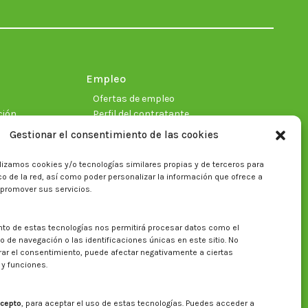
in
in
in
in
in
in
new
new
new
new
new
new
window
window
window
window
window
window
Empleo
Ofertas de empleo
ción
Perfil del contratante
Gestionar el consentimiento de las cookies
lizamos cookies y/o tecnologías similares propias y de terceros para
ficas
fico de la red, así como poder personalizar la información que ofrece a
 promover sus servicios.
nto de estas tecnologías nos permitirá procesar datos como el
Buscar en la web del CITA
de navegación o las identificaciones únicas en este sitio. No
irar el consentimiento, puede afectar negativamente a ciertas
Buscar:
 y funciones.
cepto
, para aceptar el uso de estas tecnologías. Puedes acceder a